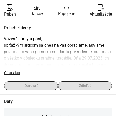
groups
link
Darcov
Pripojené
Príbeh
Aktualizácie
Príbeh zbierky
Vážené dámy a páni,
so ťažkým srdcom sa dnes na vás obraciame, aby sme 
požiadali o vašu pomoc a solidaritu pre rodinu, ktorá prišla 
o všetko v dôsledku strašnej tragédie. Dňa 29.07.2023 ich 
domov postihol devastujúci požiar, ktorý zničil ich cenné 
spomienky, majetok a predovšetkým ich bezpečnosť. V 
Čítať viac
tejto temnej chvíli chceme ako komunita prísť spolu a 
poskytnúť im podporu v núdzi a priniesť im iskru nádeje do 
Darovať
Zdieľať
ich života.
Dary
Dotknutá rodina (s tromi malými deťmi, matka je ťažko 
postihnutá a otec leží ťažko zranený v nemocnici) čelila 