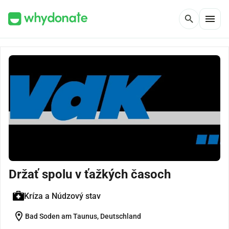
menu
search
Držať spolu v ťažkých časoch
Kríza a Núdzový stav
location_on
Bad Soden am Taunus, Deutschland