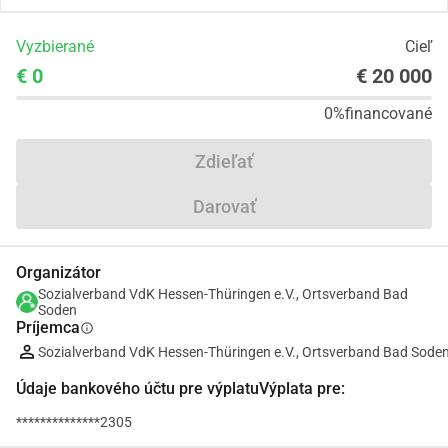
Vyzbierané
Cieľ
€ 0
€ 20 000
0%
financované
Zdieľať
Darovať
Organizátor
Sozialverband VdK Hessen-Thüringen e.V., Ortsverband Bad
Soden
Príjemca
info
Sozialverband VdK Hessen-Thüringen e.V., Ortsverband Bad Sode
Údaje bankového účtu pre výplatuVýplata pre:
**************2305