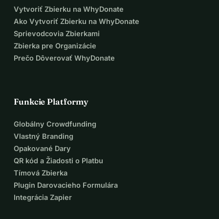
časoch. Vaša podpora robí rozdiel.
Vytvoriť Zbierku na WhyDonate
Prosím, zdieľajte túto správu so všetkými, ktorí sa možno 
Ako Vytvoriť Zbierku na WhyDonate
chcú zúčastniť na zbierke 
Sprievodcovia Zbierkami
Zbierka pre Organizácie
Srdečné poďakovanie všetkým darcom!
Prečo Dôverovať WhyDonate
S pozdravom
Funkcie Platformy
celý výbor VdK Sociálneho zväzu
Globálny Crowdfunding
Vlastný Branding
Opakované Dary
https://www.vdk.de/ov-bad-soden-taunus
QR kód a Žiadosti o Platbu
Tímová Zbierka
Plugin Darovacieho Formulára
Integrácia Zapier