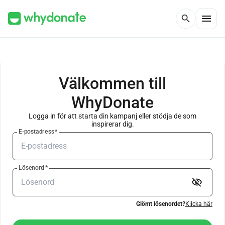
menu
search
Välkommen till
WhyDonate
Logga in för att starta din kampanj eller stödja de som
inspirerar dig.
E-postadress
*
Lösenord
*
visibility_off
Glömt lösenordet?
Klicka här