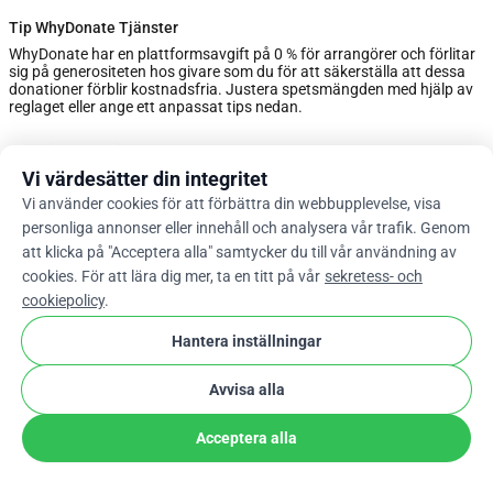
Tip WhyDonate Tjänster
WhyDonate har en plattformsavgift på 0 % för arrangörer och förlitar
sig på generositeten hos givare som du för att säkerställa att dessa
donationer förblir kostnadsfria. Justera spetsmängden med hjälp av
reglaget eller ange ett anpassat tips nedan.
0%
Vi värdesätter din integritet
Vi använder cookies för att förbättra din webbupplevelse, visa
Ange Anpassat tips
personliga annonser eller innehåll och analysera vår trafik. Genom
att klicka på "Acceptera alla" samtycker du till vår användning av
Nästa
cookies. För att lära dig mer, ta en titt på vår
sekretess- och
cookiepolicy
.
Hantera inställningar
arrow_drop_down
Sv
cookie
Avvisa alla
Acceptera alla