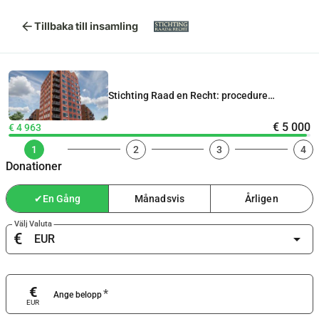
arrow_back
Tillbaka till insamling
Stichting Raad en Recht: procedure
Woontoren 40 meter hartje Uithoorn
€ 5 000
€ 4 963
1
2
3
4
Donationer
✔
En Gång
Månadsvis
Årligen
Välj Valuta
€
arrow_drop_down
€
*
Ange belopp
EUR