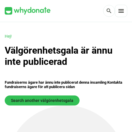
menu
search
Hej!
Välgörenhetsgala är ännu
inte publicerad
Fundraiserns ägare har ännu inte publicerat denna insamling Kontakta
fundraiserns ägare för att publicera sidan
Search another välgörenhetsgala