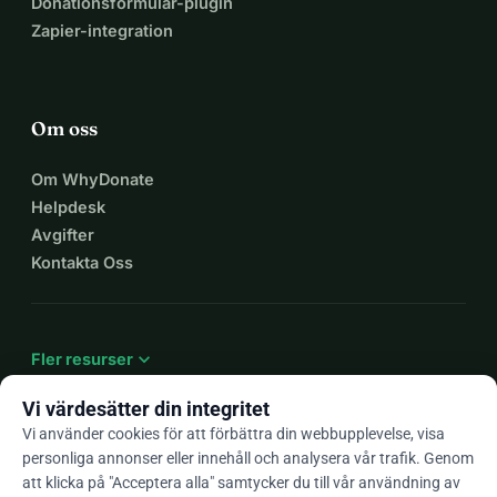
Donationsformulär-plugin
Zapier-integration
Om oss
Om WhyDonate
Helpdesk
Avgifter
Kontakta Oss
expand_more
Fler resurser
Vi värdesätter din integritet
Vi använder cookies för att förbättra din webbupplevelse, visa
personliga annonser eller innehåll och analysera vår trafik. Genom
arrow_drop_down
Sv
att klicka på "Acceptera alla" samtycker du till vår användning av