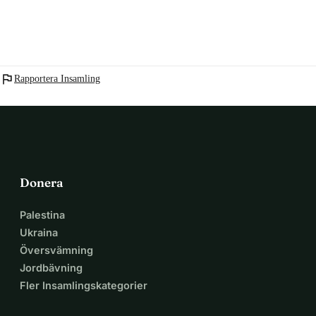
flag
Rapportera Insamling
Donera
Palestina
Ukraina
Översvämning
Jordbävning
Fler Insamlingskategorier