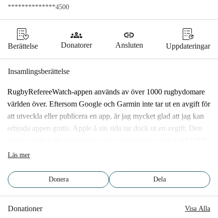
**************4500
groups
link
Donatorer
Ansluten
Berättelse
Uppdateringar
Insamlingsberättelse
RugbyRefereeWatch-appen används av över 1000 rugbydomare 
världen över. Eftersom Google och Garmin inte tar ut en avgift för 
att utveckla eller publicera en app, är jag mycket glad att jag kan 
erbjuda appen gratis. Apple å sin sida tar dock ut en avgift. Den 
årliga avgiften för att publicera och underhålla en app är 99 USD, 
och jag kommer att behöva hyra en (virtuell) MacBook under 
Läs mer
stora delar av utvecklingen. Med denna insamling hoppas jag 
kunna samla in pengar för att täcka dessa kostnader, så att jag kan 
Donera
Dela
expandera appen till iPhones och Apple Watch. På så sätt kan vi 
hålla appen gratis för alla, eftersom domarna gör ett fantastiskt 
Donationer
Visa Alla
arbete för vår vackra sport, och vi älskar alla att vår sport är 