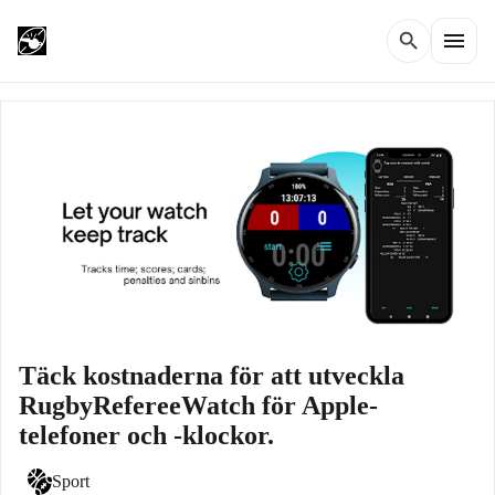
menu
search
Täck kostnaderna för att utveckla
RugbyRefereeWatch för Apple-
telefoner och -klockor.
Sport