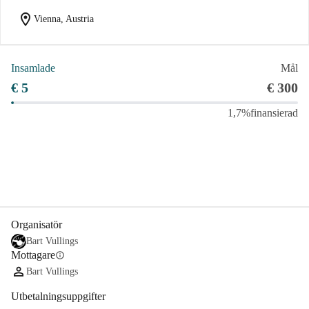
location_on
Vienna, Austria
Insamlade
Mål
€ 5
€ 300
1,7%
finansierad
Dela
Donera
Organisatör
Bart Vullings
Mottagare
info
Bart Vullings
Utbetalningsuppgifter