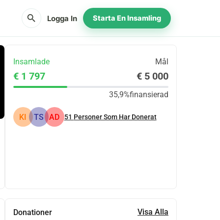
search
Logga In
Starta En Insamling
Insamlade
Mål
€ 1 797
€ 5 000
35,9%
finansierad
KI
TS
AD
51
Personer Som Har Donerat
Dela
Donera
Visa Alla
Donationer