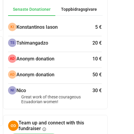
Senaste Donationer
Toppbidragsgivare
Konstantinos Iason
5 €
KI
Tshimangadzo
20 €
TS
Anonym donation
10 €
AD
Anonym donation
50 €
AD
Nico
30 €
NI
Great work of these courageous
Ecuadorian women!
Team up and connect with this
fundraiser
info