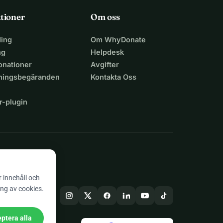
tioner
Om oss
ing
Om WhyDonate
ng
Helpdesk
nationer
Avgifter
lningsbegäranden
Kontakta Oss
r-plugin
n
r innehåll och
ing av cookies.
ptera alla