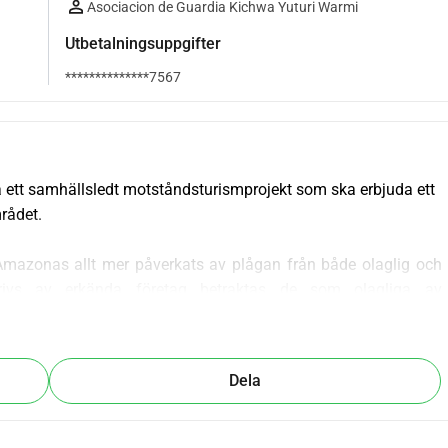
Asociacion de Guardia Kichwa Yuturi Warmi
Utbetalningsuppgifter
**************7567
 ett samhällsledt motståndsturismprojekt som ska erbjuda ett 
rådet. 
mazonas allt mer påverkats av plågan från både olaglig och 
drivs av erkända företag betraktas de som olagliga av 
å deras territorier utan deras föregående fria och informerade 
tiva effekterna av industriguldgruvdrift inleds med avskogning 
giftiga kemikalier som används i utvinningsprocessen, främst 
Dela
fulla biologiska mångfalden i Amazonas regnskog medför 
ällen som är beroende av flodvattnet för att överleva, såsom 
orden hindrar växtlighet, vilket hotar deras agroforestry-