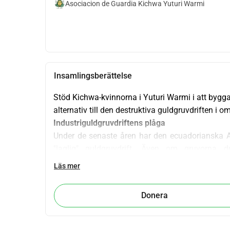
Asociacion de Guardia Kichwa Yuturi Warmi
Insamlingsberättelse
Stöd Kichwa-kvinnorna i Yuturi Warmi i att bygga
alternativ till den destruktiva guldgruvdriften i om
Industriguldgruvdriftens plåga 
Under de senaste åren har den ecuadorianska A
"laglig" guldgruvdrift. Även om gruvorna 
lokalbefolkningen, eftersom de ofta tränger in p
Läs mer
samtycke och verkar utan miljötillstånd. De nega
och kontaminering av jorden och floderna av de 
Donera
kvicksilver. Utöver att förstöra den värde
kontamineringen en rad hälsoproblem för de samh
hudsjukdomar och cancer. Kontamineringen av j