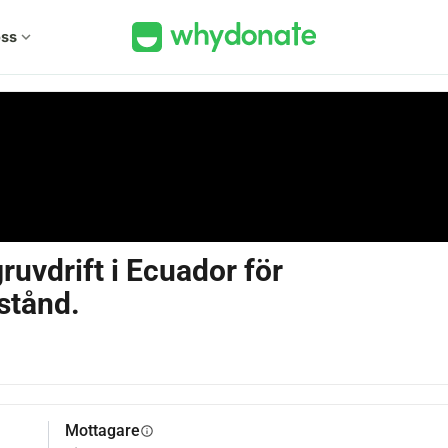
ss
expand_more
ruvdrift i Ecuador för
stånd.
Mottagare
info