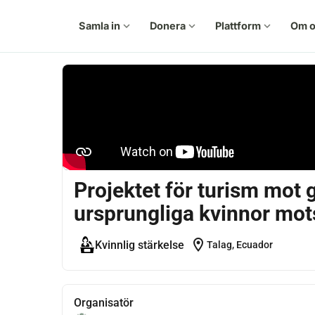
Samla in
expand_more
Donera
expand_more
Plattform
expand_more
Om o
Projektet för turism mot g
ursprungliga kvinnor mot
location_on
Kvinnlig stärkelse
Talag, Ecuador
Organisatör