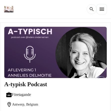
menu
search
A-typisk Podcast
Företagande
location_on
Antwerp, Belgium