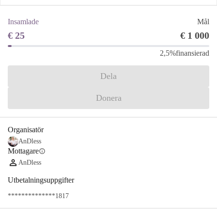
Insamlade
Mål
€ 25
€ 1 000
2,5%
finansierad
Dela
Donera
Organisatör
AnDless
Mottagare
info
AnDless
Utbetalningsuppgifter
**************1817