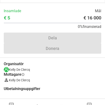
Insamlade
Mål
€ 5
€ 16 000
0%
finansierad
Dela
Donera
Organisatör
Kelly De Clercq
Mottagare
info
Kelly De Clercq
Utbetalningsuppgifter