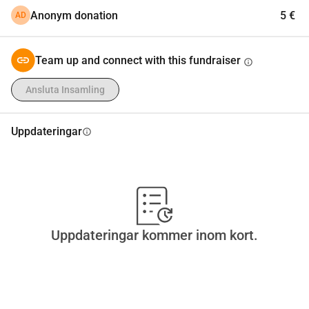
tack från en mamma som bara vill det bästa.
Anonym donation
5 €
AD
Team up and connect with this fundraiser
info
Ansluta Insamling
Uppdateringar
info
Uppdateringar kommer inom kort.