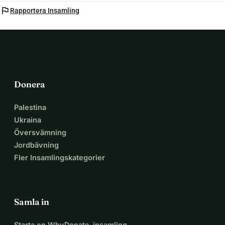
flag
Rapportera Insamling
Donera
Palestina
Ukraina
Översvämning
Jordbävning
Fler Insamlingskategorier
Samla in
Starta en WhyDonate-insamling