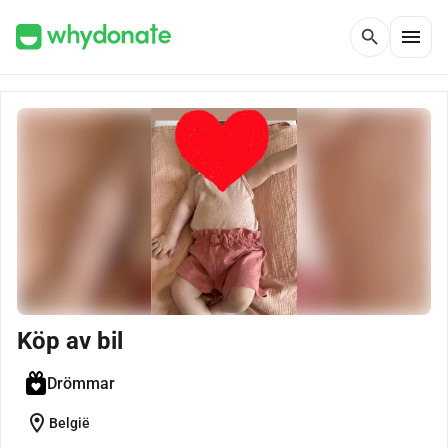
menu
search
Köp av bil
Drömmar
location_on
België