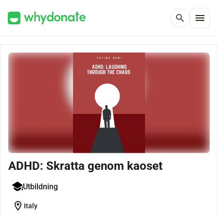
menu
search
ADHD: Skratta genom kaoset
Utbildning
location_on
Italy