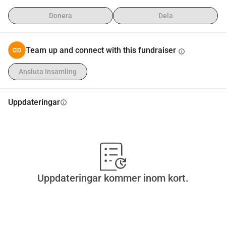
Donera
Dela
Team up and connect with this fundraiser
info
Ansluta Insamling
Uppdateringar
info
Uppdateringar kommer inom kort.