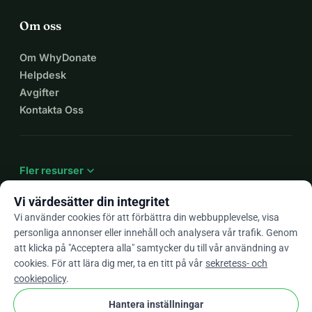
Om oss
Om WhyDonate
Helpdesk
Avgifter
Kontakta Oss
expand_more
Fler resurser
Vi värdesätter din integritet
Vi använder cookies för att förbättra din webbupplevelse, visa
personliga annonser eller innehåll och analysera vår trafik. Genom
arrow_drop_down
Sv
att klicka på "Acceptera alla" samtycker du till vår användning av
cookies. För att lära dig mer, ta en titt på vår
sekretess- och
★★★★★
4,9 / 5 baserat på 500+ omdömen
cookiepolicy
.
Hantera inställningar