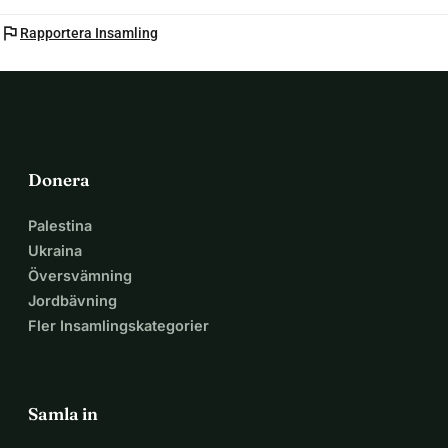
flag
Rapportera Insamling
Donera
Palestina
Ukraina
Översvämning
Jordbävning
Fler Insamlingskategorier
Samla in