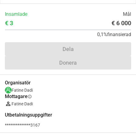
Insamlade
Mål
€ 3
€ 6 000
0,1%
finansierad
Dela
Donera
Organisatör
Fatine Dadi
Mottagare
info
Fatine Dadi
Utbetalningsuppgifter
**************3167