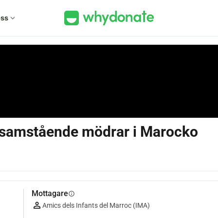
ss
expand_more
 ensamstående mödrar i Marocko
Mottagare
info
Amics dels Infants del Marroc (IMA)