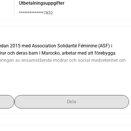
Utbetalningsuppgifter
**************7832
edan 2015 med Association Solidarité Féminine (ASF) i 
rar och deras barn i Marocko, arbetar med att förebygga 
teringen av ensamstående mödrar och social medvetenhet om 
 att ta emot ensamstående mödrar i Palmier-centret i 
r som utbildas där. Med detta syftar vi också till att 
ion Solidarité Féminine (ASF) för att minska deras beroende av 
Dela
 utvidgningen av utrymmen avsedda för yrkesutbildning i 
ustning. Nytt specialiserat utbildningspersonal kommer också 