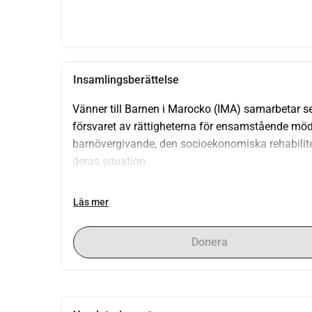
Insamlingsberättelse
Vänner till Barnen i Marocko (IMA) samarbetar s
försvaret av rättigheterna för ensamstående möd
barnövergivande, den socioekonomiska rehabili
deras situation.
Målet med vår kampanj är att öka kapaciteten för
Läs mer
Casablanca och anställningsbarheten för de kvinno
förbättra nivån av självfinansiering för Associat
Donera
externa bidrag.
Dessa mål kommer att uppnås genom den senaste
Palmier-centret och tillhandahållandet av ny utr