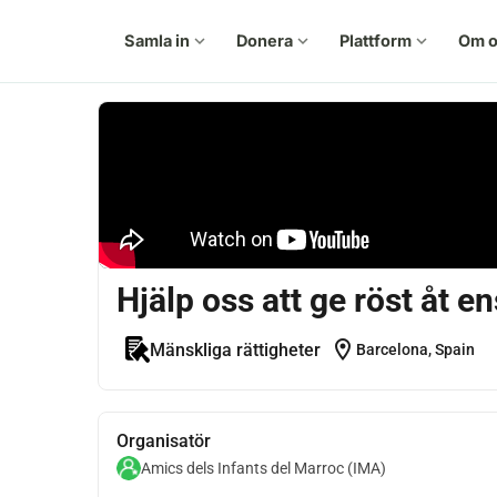
Samla in
expand_more
Donera
expand_more
Plattform
expand_more
Om o
Hjälp oss att ge röst åt
location_on
Mänskliga rättigheter
Barcelona, Spain
Organisatör
Amics dels Infants del Marroc (IMA)