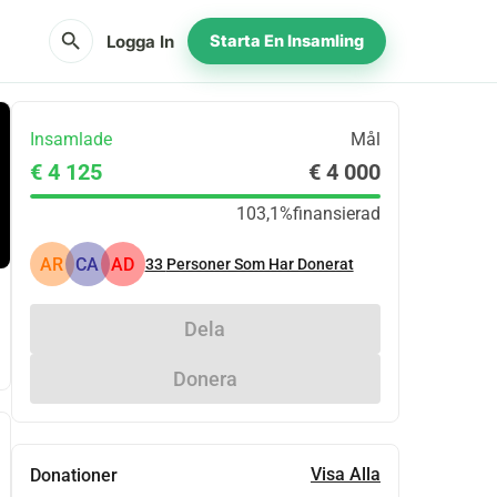
search
Logga In
Starta En Insamling
Insamlade
Mål
€ 4 125
€ 4 000
103,1%
finansierad
AR
CA
AD
33
Personer Som Har Donerat
Dela
Donera
Visa Alla
Donationer