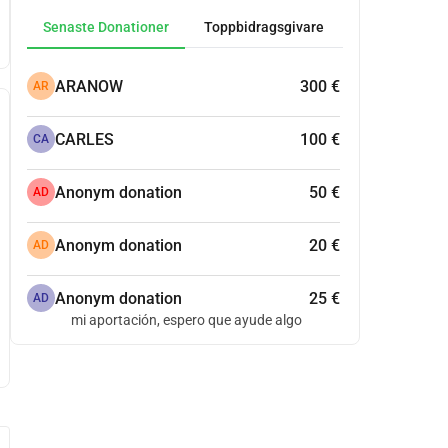
Senaste Donationer
Toppbidragsgivare
ARANOW
300 €
AR
CARLES
100 €
CA
Anonym donation
50 €
AD
Anonym donation
20 €
AD
Anonym donation
25 €
AD
mi aportación, espero que ayude algo