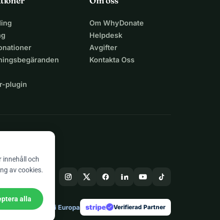
tioner
Om oss
ing
Om WhyDonate
ng
Helpdesk
nationer
Avgifter
lningsbegäranden
Kontakta Oss
r-plugin
n
r innehåll och
ing av cookies.
ptera alla
stripe
Skapad i Europa
★
Verifierad Partner
check