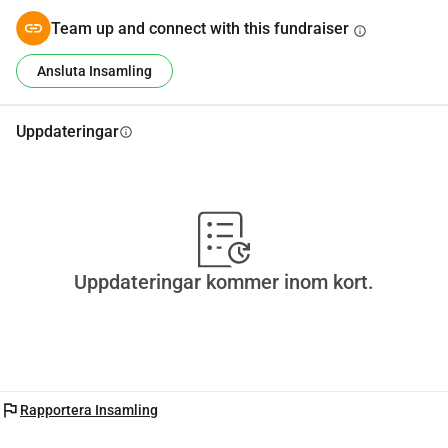
Tack för att du läser detta och blir en del av det.
Team up and connect with this fundraiser
info
Ansluta Insamling
Uppdateringar
info
Uppdateringar kommer inom kort.
flag
Rapportera Insamling