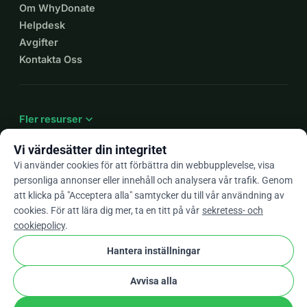
Om WhyDonate
Helpdesk
Avgifter
Kontakta Oss
expand_more
Fler resurser
Vi värdesätter din integritet
Vi använder cookies för att förbättra din webbupplevelse, visa
personliga annonser eller innehåll och analysera vår trafik. Genom
arrow_drop_down
Sv
att klicka på "Acceptera alla" samtycker du till vår användning av
cookies. För att lära dig mer, ta en titt på vår
sekretess- och
★★★★★
4,9 / 5 baserat på 500+ omdömen
cookiepolicy
.
Hantera inställningar
© 2012–2026
WhyDonate
Integritet och cookies
Avvisa alla
cookie
Villkor och bestämmelser
Cookie-Inställningar