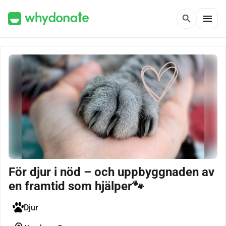
menu
search
För djur i nöd – och uppbyggnaden av
en framtid som hjälper🐾
Djur