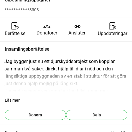
**************3303
groups
link
Donatorer
Ansluten
Berättelse
Uppdateringar
Insamlingsberättelse
Jag bygger just nu ett djurskyddsprojekt som kopplar 
samman två saker: direkt hjälp till djur i nöd och den 
långsiktiga uppbyggnaden av en stabil struktur för att göra 
just denna hjälp möjlig på lång sikt.
Under de senaste veckorna har jag blivit ännu mer 
medveten om hur brådskande hjälpen behövs inte någon 
Läs mer
gång i framtiden, utan nu. Samtidigt saknas det ofta 
organisation, kapacitet och resurser för att snabbt och 
Donera
Dela
hållbart kunna hjälpa djur.
Därför håller ett nytt djurskyddsprojekt på att ta form.