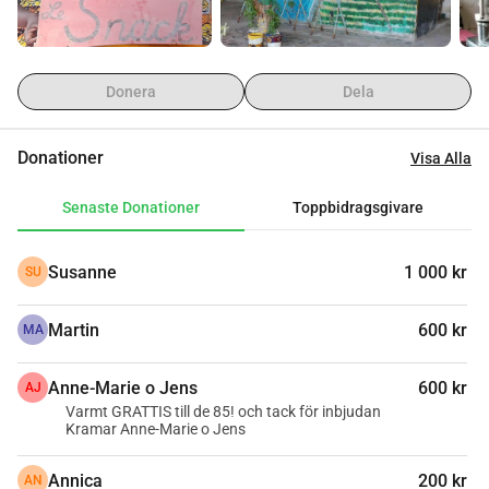
Donera
Dela
Donationer
Visa Alla
Senaste Donationer
Toppbidragsgivare
Susanne
1 000 kr
SU
Martin
600 kr
MA
Anne-Marie o Jens
600 kr
AJ
Varmt GRATTIS till de 85! och tack för inbjudan
Kramar Anne-Marie o Jens
Annica
200 kr
AN