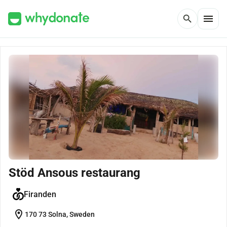
menu
search
Stöd Ansous restaurang
Firanden
location_on
170 73 Solna, Sweden