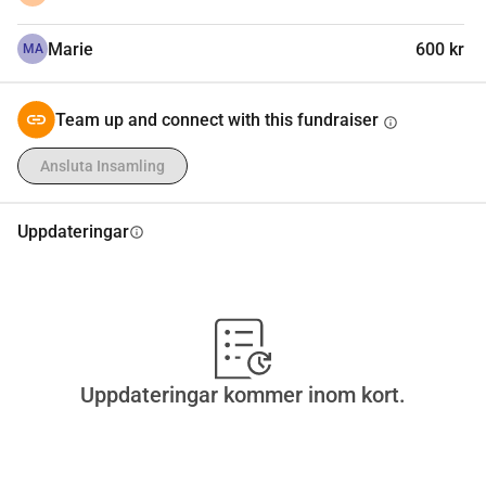
Marie
600 kr
MA
Team up and connect with this fundraiser
info
Ansluta Insamling
Uppdateringar
info
Uppdateringar kommer inom kort.