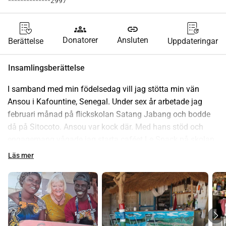
**************2997
groups
link
Donatorer
Ansluten
Berättelse
Uppdateringar
Insamlingsberättelse
I samband med min födelsedag vill jag stötta min vän 
Ansou i Kafountine, Senegal. Under sex år arbetade jag 
februari månad på flickskolan Satang Jabang och bodde 
då på Sitocoto. Ansou var kock där. Med hans stöd och 
engagemang vågade jag starta caféet Le Snack på skolan. 
Han byggde senare en beach club vid Sitocoto. Nu är det 
Läs mer
en restaurang med fasta väggar. Han har även byggt ett 
hem där han nu bor med sin fru Kelly, som är från Italien. 
De gifte sig i januari.