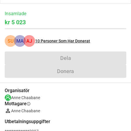
Insamlade
kr 5 023
SU
MA
AJ
10
Personer Som Har Donerat
Dela
Donera
Organisatör
Anne Chaabane
Mottagare
info
Anne Chaabane
Utbetalningsuppgifter