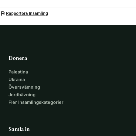
flag
Rapportera Insamling
Donera
Palestina
Ukraina
Översvämning
Jordbävning
Fler Insamlingskategorier
Samla in