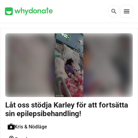
menu
search
Låt oss stödja Karley för att fortsätta
sin epilepsibehandling!
Kris & Nödläge