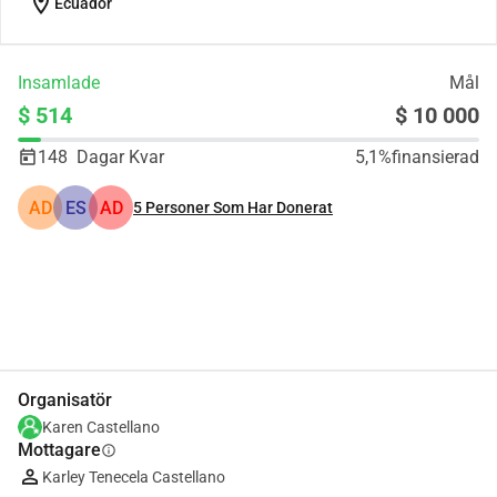
location_on
Ecuador
Insamlade
Mål
$ 514
$ 10 000
148
Dagar Kvar
5,1%
finansierad
AD
ES
AD
5
Personer Som Har Donerat
Dela
Donera
Organisatör
Karen Castellano
Mottagare
info
Karley Tenecela Castellano