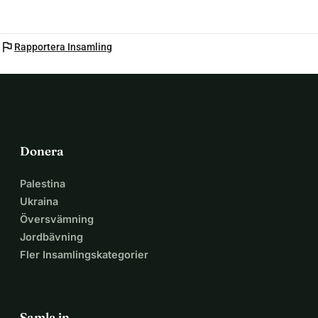
flag
Rapportera Insamling
Donera
Palestina
Ukraina
Översvämning
Jordbävning
Fler Insamlingskategorier
Samla in