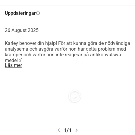
Uppdateringar
info
26 August 2025
Karley behöver din hjälp! För att kunna göra de nödvändiga
analyserna och avgöra varför hon har detta problem med
kramper och varför hon inte reagerar på antikonvulsiva
medel :(
Läs mer
play_circle
chevron_left
chevron_right
1/1