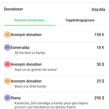
behöver din hjälp för att fortsätta testerna (MR av huvud 
Donationer
Visa Alla
och ryggrad, genetiska studier, neurologisk 
antikroppspanel, bland andra undersökningar) och med 
Senaste Donationer
Toppbidragsgivare
min dagliga antiepileptiska behandling eftersom jag inte 
svarar på antikonvulsiva medel! Jag behöver din hjälp mer 
Anonym donation
150 €
AD
än någonsin! Tveka inte att kontakta min mamma, Karen, 
om du har frågor eller någon information om denna typ av 
Esmeralda
10 €
erfarenhet.
ES
All the best to Karley
Anonym donation
50 $
AD
Aquí va un granito de arena!
Anonym donation
25 $
AD
Bless you little Karley
Diana
250 $
DI
Karencita, Dios bendiga a Karley para que mejore
pronto! Les mandamos un abrazo fuerte