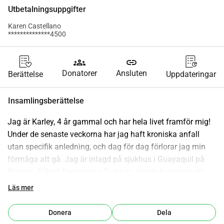
Utbetalningsuppgifter
Karen Castellano
**************4500
groups
link
Donatorer
Ansluten
Berättelse
Uppdateringar
Insamlingsberättelse
Jag är Karley, 4 år gammal och har hela livet framför mig! 
Under de senaste veckorna har jag haft kroniska anfall 
utan specifik anledning, och dag för dag förlorar jag min 
förmåga att gå. Jag är inlagd på sjukhus i Guayaquil på 
Roberto Gilbert Pediatriska Sjukhus, där de fortsätter att 
göra olika tester för att hitta orsaken till mina anfall. En av 
Läs mer
diagnoserna är kronisk myoklon epilepsi; men epilepsi bör 
inte orsaka förlust av gångförmåga. Jag behöver fler 
Donera
Dela
studier för att fastställa källan till mitt problem. Jag 