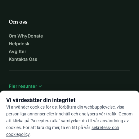
Om oss
Om WhyDonate
Helpdesk
Avgifter
Kontakta Oss
expand_more
Fler resurser
Vi värdesätter din integritet
Vi använder cookies för att förbättra din webbupplevelse, visa
personliga annonser eller innehåll och analysera vår trafik. Genom
arrow_drop_down
Sv
att klicka på "Acceptera alla" samtycker du till vår användning av
cookies. För att lära dig mer, ta en titt på vår
sekretess- och
★★★★★
4,9 / 5 baserat på 500+ omdömen
cookiepolicy
.