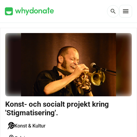
menu
search
Konst- och socialt projekt kring
'Stigmatisering'.
Konst & Kultur