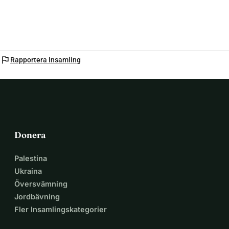
flag
Rapportera Insamling
Donera
Palestina
Ukraina
Översvämning
Jordbävning
Fler Insamlingskategorier