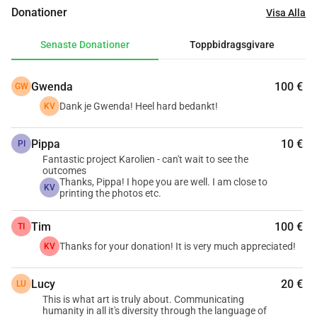
Varje person som porträtteras fotograferas, jag gör en 
Donationer
Visa Alla
teckning av dem, en dikt och gör en intervju med dem. Så 
varje person blir 4 verk kring deras persona.
Senaste Donationer
Toppbidragsgivare
Jag har rekryterat människor från hela Belgien. Vissa har 
kontaktat mig efter att ha sett mitt inlägg, andra 
Gwenda
100 €
GW
kontaktade jag själv eftersom jag kände att de skulle vara 
intresserade av att samarbeta.
Dank je Gwenda! Heel hard bedankt!
KV
Jag har nu porträtterat 17 personer och ser fram emot en 
utställning i oktober 2026 (Rekem, Belgien), maj/juni 2027 
Pippa
10 €
PI
(Tienen, Belgien) och oktober 2027 (Triangel, St Vith).
Fantastic project Karolien - can't wait to see the
outcomes
Jag söker medel för att hjälpa mig att betala kostnaderna 
Thanks, Pippa! I hope you are well. I am close to
KV
printing the photos etc.
för att trycka foton och texter.
All hjälp skulle vara mycket uppskattad!
Tim
100 €
TI
Stort tack för din hjälp.
Thanks for your donation! It is very much appreciated!
KV
Vänliga hälsningar,
Karolien Verheyen
Lucy
20 €
LU
This is what art is truly about. Communicating
humanity in all it's diversity through the language of