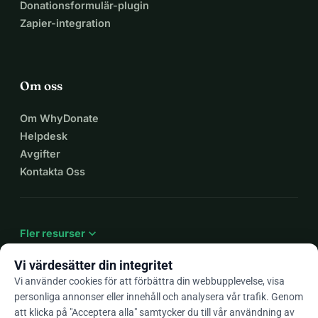
Donationsformulär-plugin
Zapier-integration
Om oss
Om WhyDonate
Helpdesk
Avgifter
Kontakta Oss
expand_more
Fler resurser
Vi värdesätter din integritet
Vi använder cookies för att förbättra din webbupplevelse, visa
personliga annonser eller innehåll och analysera vår trafik. Genom
arrow_drop_down
Sv
att klicka på "Acceptera alla" samtycker du till vår användning av