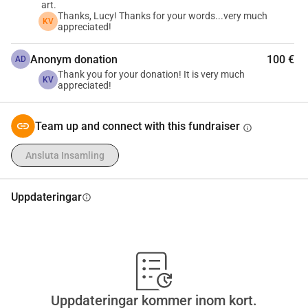
art.
Thanks, Lucy! Thanks for your words...very much
KV
appreciated!
Anonym donation
100 €
AD
Thank you for your donation! It is very much
KV
appreciated!
Team up and connect with this fundraiser
info
Ansluta Insamling
Uppdateringar
info
Uppdateringar kommer inom kort.