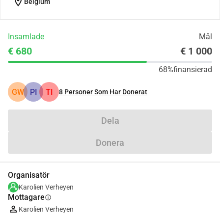
location_on
Belgium
Insamlade
Mål
€ 680
€ 1 000
68%
finansierad
GW
PI
TI
8
Personer Som Har Donerat
Dela
Donera
Organisatör
Karolien Verheyen
Mottagare
info
Karolien Verheyen