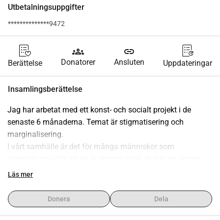
Utbetalningsuppgifter
**************9472
groups
link
Donatorer
Ansluten
Berättelse
Uppdateringar
Insamlingsberättelse
Jag har arbetat med ett konst- och socialt projekt i de 
senaste 6 månaderna. Temat är stigmatisering och 
marginalisering.
I vårt samhälle är det för många människor som 
stigmatiseras för att de är 'annorlunda'; de har en annan 
hudfärg, en funktionsnedsättning, är sjuka, lider av psykisk 
Läs mer
ohälsa, tillhör LGBTQ+-gemenskapen och så vidare.
Det är för dessa människor som jag arbetar med detta 
Donera
Dela
projekt.