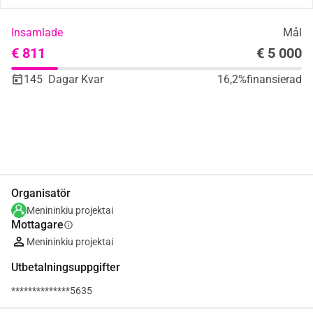
Insamlade
Mål
€ 811
€ 5 000
145
Dagar Kvar
16,2%
finansierad
Dela
Donera
Organisatör
Menininkiu projektai
Mottagare
info
Menininkiu projektai
Utbetalningsuppgifter
**************5635