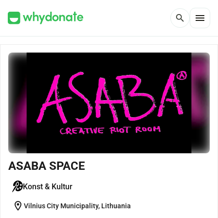
menu
search
ASABA SPACE
Konst & Kultur
location_on
Vilnius City Municipality, Lithuania