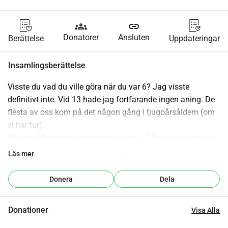
groups
link
Donatorer
Ansluten
Berättelse
Uppdateringar
Insamlingsberättelse
Visste du vad du ville göra när du var 6? Jag visste 
definitivt inte. Vid 13 hade jag fortfarande ingen aning. De 
flesta av oss kom på det någon gång i tjugoårsåldern (om 
vi har tur).
Min son Kristupas bestämde sig vid 6. Efter att ha sett sin 
första balettföreställning sa han till oss att han skulle bli 
Läs mer
balettdansare. Inte "kanske." Inte "jag tror." Han visste.
Sju år senare, efter att ha tränat varje dag genom skador, 
Donera
Dela
motgångar och en disciplin som till och med vuxna inte 
kunde upprätthålla har han fått ett erbjudande om att gå 
Donationer
Visa Alla
på The Royal Ballet School i London. En av de mest 
selektiva institutionerna i världen. Såvitt jag vet, den första 