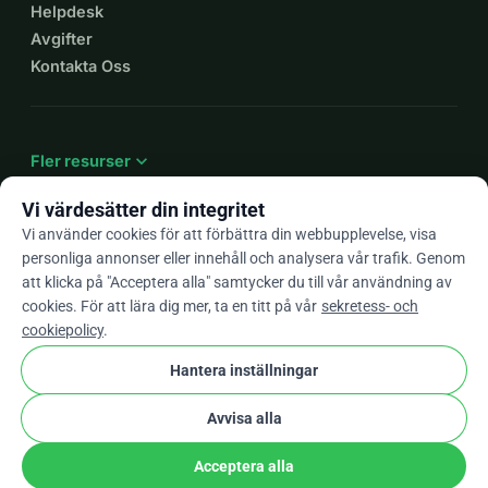
Helpdesk
Avgifter
Kontakta Oss
expand_more
Fler resurser
Vi värdesätter din integritet
Vi använder cookies för att förbättra din webbupplevelse, visa
personliga annonser eller innehåll och analysera vår trafik. Genom
arrow_drop_down
Sv
att klicka på "Acceptera alla" samtycker du till vår användning av
cookies. För att lära dig mer, ta en titt på vår
sekretess- och
★★★★★
4,9 / 5 baserat på 500+ omdömen
cookiepolicy
.
Hantera inställningar
© 2012–2026
WhyDonate
Integritet och cookies
Avvisa alla
cookie
Villkor och bestämmelser
Cookie-Inställningar
stripe
Skapad i Europa
★
Verifierad Partner
check
Acceptera alla