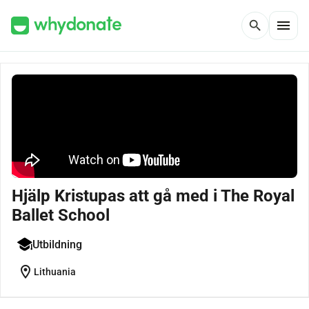
menu
search
Hjälp Kristupas att gå med i The Royal
Ballet School
Utbildning
location_on
Lithuania