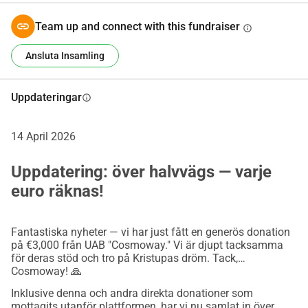
Team up and connect with this fundraiser
info
Vi kommer att lägga upp regelbundna uppdateringar om 
hans framsteg här.
Ansluta Insamling
Tack för att du tror på Kristupas dröm.
Familjen Šėmis, Vilnius, Litauen
Uppdateringar
info
14 April 2026
Uppdatering: över halvvägs — varje
euro räknas!
Fantastiska nyheter — vi har just fått en generös donation
på €3,000 från UAB "Cosmoway." Vi är djupt tacksamma
för deras stöd och tro på Kristupas dröm. Tack,
Cosmoway! 🙏
Inklusive denna och andra direkta donationer som
mottagits utanför plattformen, har vi nu samlat in över