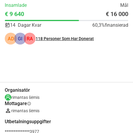
Insamlade
Mål
€ 9 640
€ 16 000
14
Dagar Kvar
60,3%
finansierad
AD
GI
RA
118
Personer Som Har Donerat
Dela
Donera
Organisatör
rimantas šėmis
Mottagare
info
rimantas šėmis
Utbetalningsuppgifter
**************3977