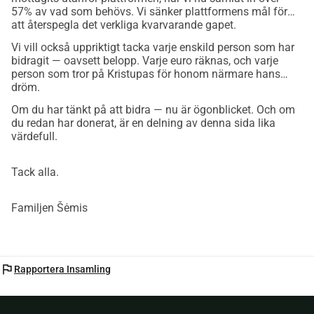
57% av vad som behövs. Vi sänker plattformens mål för
att återspegla det verkliga kvarvarande gapet.
Vi vill också uppriktigt tacka varje enskild person som har
bidragit — oavsett belopp. Varje euro räknas, och varje
person som tror på Kristupas för honom närmare hans
dröm.
Om du har tänkt på att bidra — nu är ögonblicket. Och om
du redan har donerat, är en delning av denna sida lika
värdefull.
Tack alla.
Familjen Šėmis
flag
Rapportera Insamling