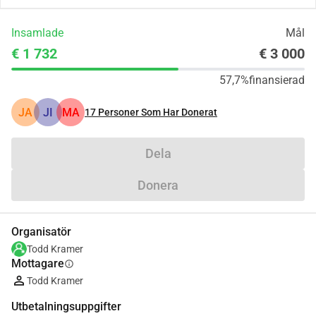
Insamlade
Mål
€ 1 732
€ 3 000
57,7%
finansierad
JA
JI
MA
17
Personer Som Har Donerat
Dela
Donera
Organisatör
Todd Kramer
Mottagare
info
Todd Kramer
Utbetalningsuppgifter