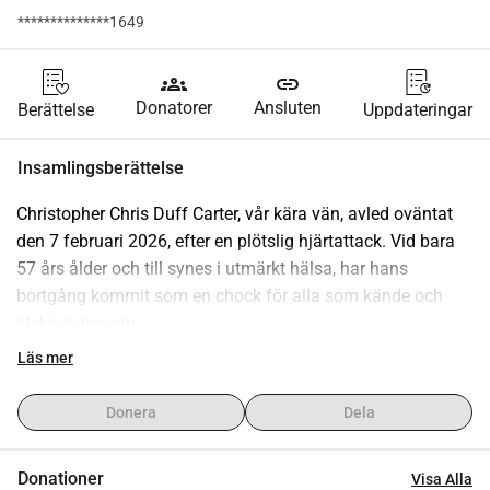
**************1649
groups
link
Donatorer
Ansluten
Berättelse
Uppdateringar
Insamlingsberättelse
Christopher Chris Duff Carter, vår kära vän, avled oväntat 
den 7 februari 2026, efter en plötslig hjärtattack. Vid bara 
57 års ålder och till synes i utmärkt hälsa, har hans 
bortgång kommit som en chock för alla som kände och 
älskade honom.
Chris var en anmärkningsvärd person någon man var stolt 
Läs mer
över att kalla vän. Han hade en värme och äkthet som fick 
människor att känna sig genast bekväma. Oavsett om han 
Donera
Dela
spelade gitarr, piano eller munspel, sjöng en sång, 
berättade en historia, eller lät ut sitt oförglömliga, dova 
Donationer
Visa Alla
skratt, hade Chris en förmåga att lysa upp varje rum han 