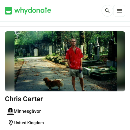
menu
search
Chris Carter
Minnesgåvor
location_on
United Kingdom