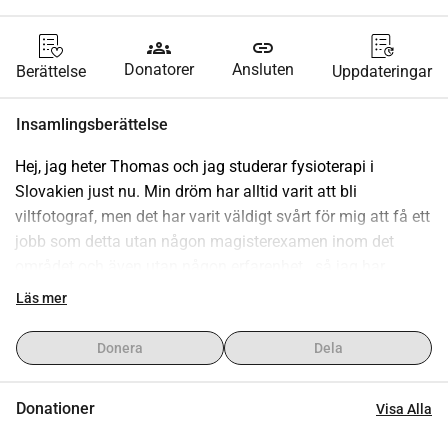
groups
link
Donatorer
Ansluten
Berättelse
Uppdateringar
Insamlingsberättelse
Hej, jag heter Thomas och jag studerar fysioterapi i 
Slovakien just nu. Min dröm har alltid varit att bli 
viltfotograf, men det har varit väldigt svårt för mig att få ett 
jobb som detta utan någon magisterexamen inom det 
området och även utan någon erfarenhet.. så jag har 
fortsatt i andra riktningar, eftersom jag såg att denna dröm 
Läs mer
var mycket avlägsen.. tills jag fick veta om detta 
volontärprogram: Citizen Science Program on Antarctica 
Donera
Dela
(av Intrepid Travel).
Nyligen står Antarktis och södra oceanen inför stora 
Donationer
Visa Alla
utmaningar som hotar naturen och kan sätta varelser på 
gränsen till utrotning.. Det här projektet fångade min 