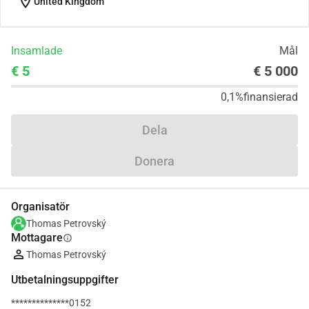
location_on
United Kingdom
Insamlade
Mål
€ 5
€ 5 000
0,1%
finansierad
Dela
Donera
Organisatör
Thomas Petrovský
Mottagare
info
Thomas Petrovský
Utbetalningsuppgifter
**************0152