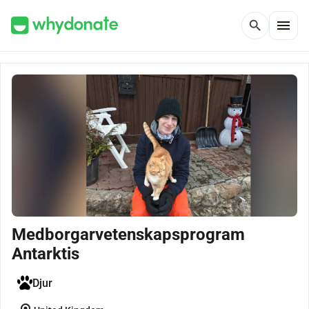
menu
search
Medborgarvetenskapsprogram
Antarktis
Djur