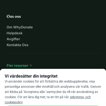
Om oss
Om WhyDonate
Helpdesk
Avgifter
Kontakta Oss
expand_more
Fler resurser
Vi värdesätter din integritet
Vi använder cookies för att förbättra din webbupplevelse, visa
personliga annonser eller innehåll och analysera vår trafik. Genom
arrow_drop_down
Sv
att klicka på "Acceptera alla" samtycker du till vår användning av
cookies. För att lära dig mer, ta en titt på vår
sekretess- och
★★★★★
4,9 / 5 baserat på 500+ omdömen
cookiepolicy
.