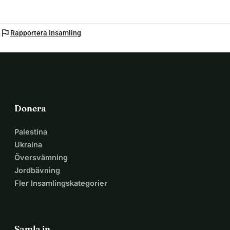
flag
Rapportera Insamling
Donera
Palestina
Ukraina
Översvämning
Jordbävning
Fler Insamlingskategorier
Samla in