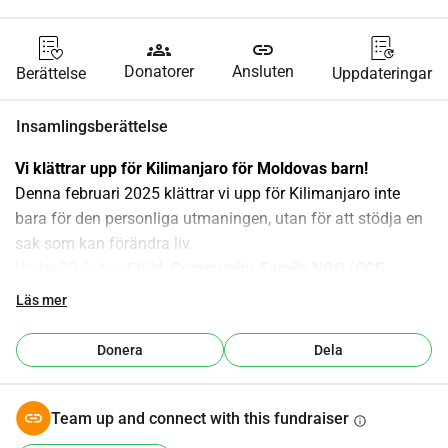
groups
link
Donatorer
Ansluten
Berättelse
Uppdateringar
Insamlingsberättelse
Vi klättrar upp för Kilimanjaro för Moldovas barn!
Denna februari 2025 klättrar vi upp för Kilimanjaro inte 
bara för den personliga utmaningen, utan för att stödja en 
sak som kan förändra liv.
Under 20 år har 
Child, Community, Family NGO (CCF 
Moldova)
 hjälpt över 7000 utsatta barn i Moldavien att 
Läs mer
stanna hos sina familjer eller hitta kärleksfulla nya, vilket 
förhindrar övergivande.
Donera
Dela
Varje barn förtjänar att växa upp i ett säkert och 
omhändertagande hem. Men för vissa familjer i Moldavien 
hotar fattigdom, brist på resurser och överväldigande 
Team up and connect with this fundraiser
info
utmaningar att splittra dem.