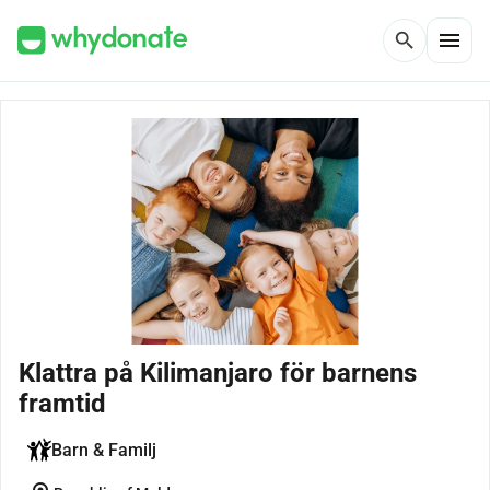
menu
search
Klattra på Kilimanjaro för barnens
framtid
Barn & Familj