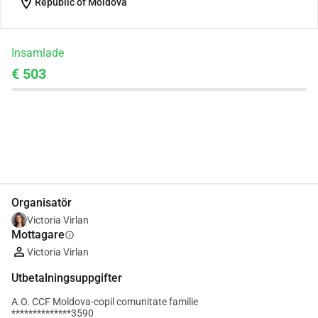
location_on
Republic of Moldova
Insamlade
€ 503
Dela
Donera
Organisatör
Victoria Virlan
Mottagare
info
Victoria Virlan
Utbetalningsuppgifter
A.O. CCF Moldova-copil comunitate familie
**************3590