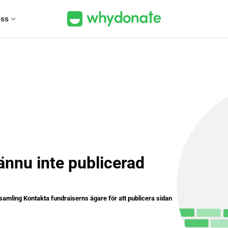
ss
expand_more
ännu inte publicerad
samling Kontakta fundraiserns ägare för att publicera sidan