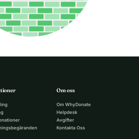
tioner
Om oss
ing
Om WhyDonate
ng
Helpdesk
nationer
Avgifter
lningsbegäranden
Kontakta Oss