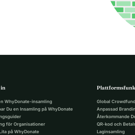
 in
Plattformsfunk
 en WhyDonate-insamling
Global Crowdfund
par Du en Insamling på WhyDonate
Anpassad Brandi
ingsguider
Återkommande Do
ng för Organisationer
QR-kod och Beta
 Lita på WhyDonate
Laginsamling