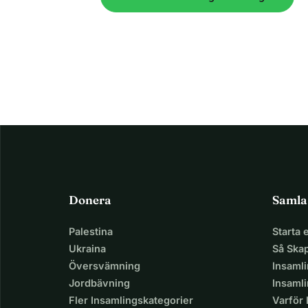
Donera
Samla
Palestina
Starta
Ukraina
Så Ska
Översvämning
Insaml
Jordbävning
Insamli
Fler Insamlingskategorier
Varför