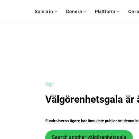
Samla in
expand_more
Donera
expand_more
Plattform
expand_more
Om o
Hej!
Välgörenhetsgala är 
Fundraiserns ägare har ännu inte publicerat denna in
Search another välgörenhetsgala