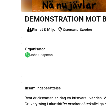
DEMONSTRATION MOT B
location_on
Klimat & Miljö
Östersund, Sweden
Organisatör
John Chapman
Insamlingsberättelse
Rent dricksvatten är idag en bristvara i världen. V
Gruvbrytning i alunskiffer orsakar oåterkalleliga s