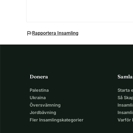
flag
Rapportera Insamling
Donera
Samla
Palestina
Starta
Ukraina
Så Ska
Översvämning
Insaml
Jordbävning
Insamli
Fler Insamlingskategorier
Varför