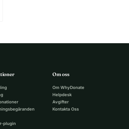
tioner
Om oss
ing
Om WhyDonate
ng
Helpdesk
nationer
Avgifter
lningsbegäranden
Kontakta Oss
r-plugin