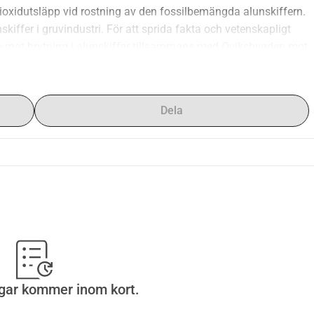
ioxidutsläpp vid rostning av den fossilbemängda alunskiffern. 
skiffer i gruvindustri. För att sprida fakta och vetenskapligt 
e mot brytning i alunskiffer tillsammans med Oviksbygden mot 
 Badhusparken via Prästgatan och Stortorget. Scenboknigar 
, trummor -Anna Fors, illustratör och konstnär -Evelina 
le Schubert, sakkunnig, om det politiska läget -Gunilla 
Dela
enhet av bland annat gruvprocesser, om juridiken kring 
process samt om juridiska väsentligheter kring första 
 1960-talet (Programmet uppdateras kontinuerligt i respektive 
här.)
gar kommer inom kort.