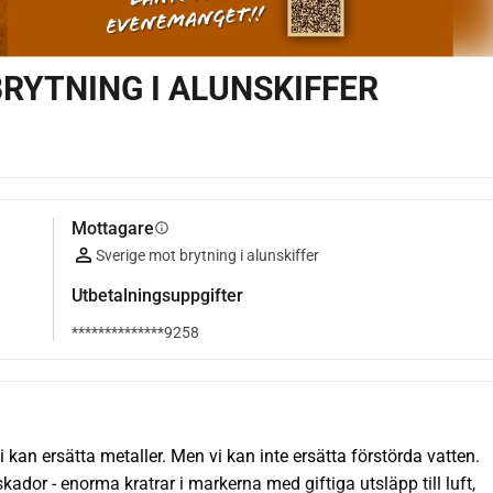
RYTNING I ALUNSKIFFER
Mottagare
info
Sverige mot brytning i alunskiffer
Utbetalningsuppgifter
**************9258
i kan ersätta metaller. Men vi kan inte ersätta förstörda vatten. 
kador - enorma kratrar i markerna med giftiga utsläpp till luft, 