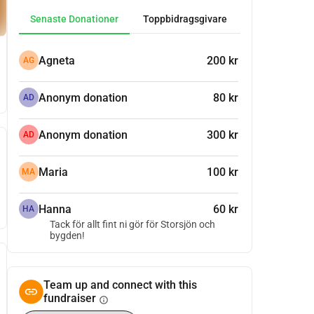
Senaste Donationer
Toppbidragsgivare
Agneta
200 kr
AG
Anonym donation
80 kr
AD
Anonym donation
300 kr
AD
Maria
100 kr
MA
Hanna
60 kr
HA
Tack för allt fint ni gör för Storsjön och
bygden!
Team up and connect with this
fundraiser
info