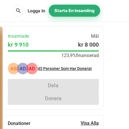
search
Logga In
Starta En Insamling
Insamlade
Mål
kr 9 910
kr 8 000
123,9%
finansierad
AG
AD
AD
45
Personer Som Har Donerat
Dela
Donera
Visa Alla
Donationer