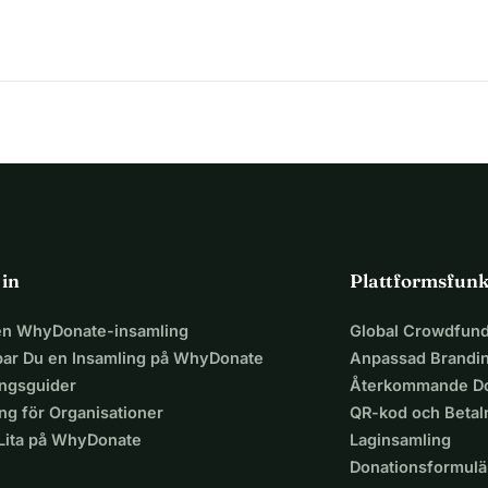
 in
Plattformsfunk
 en WhyDonate-insamling
Global Crowdfund
par Du en Insamling på WhyDonate
Anpassad Brandi
ingsguider
Återkommande Do
ng för Organisationer
QR-kod och Beta
 Lita på WhyDonate
Laginsamling
Donationsformulä