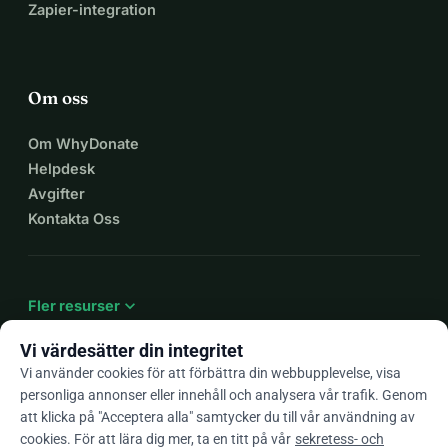
Zapier-integration
Om oss
Om WhyDonate
Helpdesk
Avgifter
Kontakta Oss
expand_more
Fler resurser
Vi värdesätter din integritet
Vi använder cookies för att förbättra din webbupplevelse, visa
personliga annonser eller innehåll och analysera vår trafik. Genom
arrow_drop_down
Sv
att klicka på "Acceptera alla" samtycker du till vår användning av
cookies. För att lära dig mer, ta en titt på vår
sekretess- och
★★★★★
4,9 / 5 baserat på 500+ omdömen