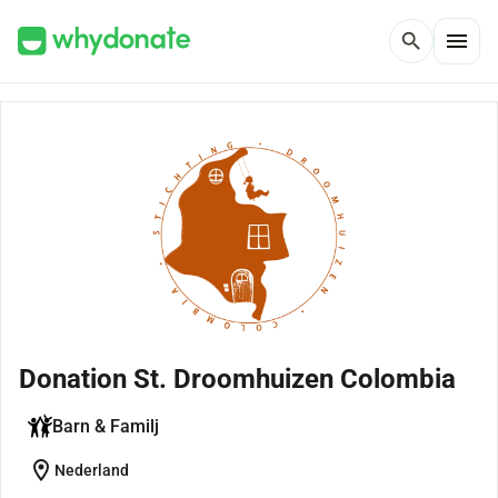
menu
search
Donation St. Droomhuizen Colombia
Barn & Familj
location_on
Nederland