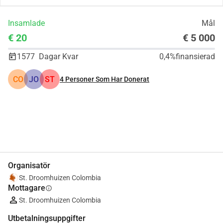
Insamlade
Mål
€ 20
€ 5 000
1577
Dagar Kvar
0,4%
finansierad
CO
JO
ST
4
Personer Som Har Donerat
Dela
Donera
Organisatör
St. Droomhuizen Colombia
Mottagare
info
St. Droomhuizen Colombia
Utbetalningsuppgifter