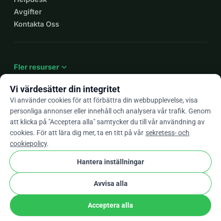
Avgifter
Kontakta Oss
expand_more
Fler resurser
Vi värdesätter din integritet
Vi använder cookies för att förbättra din webbupplevelse, visa
personliga annonser eller innehåll och analysera vår trafik. Genom
arrow_drop_down
Sv
att klicka på "Acceptera alla" samtycker du till vår användning av
cookies. För att lära dig mer, ta en titt på vår
sekretess- och
★★★★★
4,9 / 5 baserat på 500+ omdömen
cookiepolicy
.
Hantera inställningar
© 2012–2026
WhyDonate
Integritet och cookies
Avvisa alla
cookie
Villkor och bestämmelser
Cookie-Inställningar
stripe
Skapad i Europa
★
Verifierad Partner
check
Acceptera alla