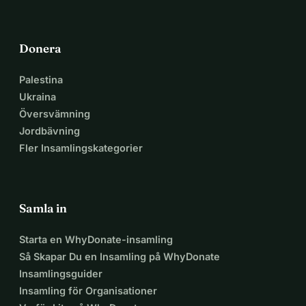
Med ett tacksamt hjärta,
Gerrit & Gerrie
Donera
Ps: Har ni några frågor eller vill ni komma i kontakt med 
oss? Skicka då ett mail till 
ECSBomeng@gmail.com 
så att 
Palestina
vi kan hjälpa er vidare.
Ukraina
Översvämning
Jordbävning
Fler Insamlingskategorier
Samla in
Starta en WhyDonate-insamling
Så Skapar Du en Insamling på WhyDonate
Insamlingsguider
Insamling för Organisationer