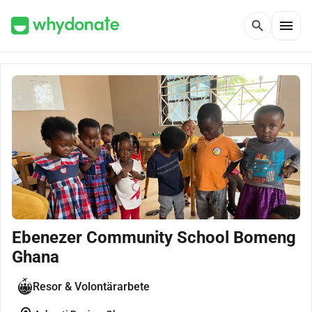
menu
search
Ebenezer Community School Bomeng
Ghana
Resor & Volontärarbete