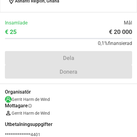
location_on
Ashanti Region, Ghana
Insamlade
Mål
€ 25
€ 20 000
0,1%
finansierad
Dela
Donera
Organisatör
Gerrit Harm de Wind
Mottagare
info
Gerrit Harm de Wind
Utbetalningsuppgifter
**************4401