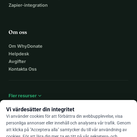
Zapier-integration
Om oss
Om WhyDonate
Helpdesk
Avgifter
Kontakta Oss
expand_more
Fler resurser
Vi värdesätter din integritet
Vi använder cookies för att förbättra din webbupplevelse, visa
personliga annonser eller innehåll och analysera vår trafik. Genom
arrow_drop_down
Sv
att klicka på "Acceptera alla" samtycker du till vår användning av
cookies. För att lära dig mer, ta en titt på vår
sekretess- och