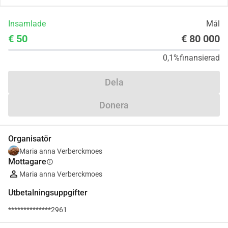
Insamlade
Mål
€ 50
€ 80 000
0,1%
finansierad
Dela
Donera
Organisatör
Maria anna Verberckmoes
Mottagare
info
Maria anna Verberckmoes
Utbetalningsuppgifter
**************2961