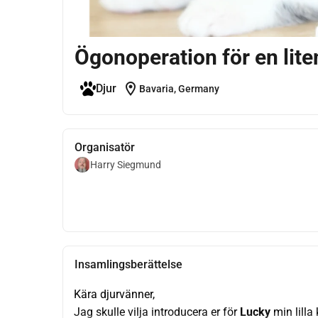
Ögonoperation för en lite
location_on
Djur
Bavaria, Germany
Organisatör
Harry Siegmund
Insamlingsberättelse
Kära djurvänner,
Jag skulle vilja introducera er för 
Lucky
 min lill