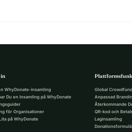
och säkert liv, inklusive adekvat näring, medicinsk vård 
huvudet.
eg och be om hjälp, samt att offentligt dela mina svårigheter, 
hon säga: "Snälla, ge inte upp på mig snälla hjälp mig att se 
sina begränsningar och ber om hjälp när hon kämpar eller 
vsvilja. Hon ger glädje och energi till vårt hem som inget annat 
som en hund, och svänger ibland som en apa på vad hon kan 
är det uppenbart att hennes synnedsättning ofta hindrar 
 in
Plattformsfunk
ler titta ut genom fönstret med sina systrar för att utforska 
 en WhyDonate-insamling
Global Crowdfund
hitta leksakerna, även om hon är full av glädje och vill hämta; 
par Du en Insamling på WhyDonate
Anpassad Brandi
 precis framför henne.
ingsguider
Återkommande Do
 kunna göra alla dessa saker om hon bara kunde se ordentligt. 
ng för Organisationer
QR-kod och Beta
blem och vet hur världen känns utan klart seende. Det smärtar 
 Lita på WhyDonate
Laginsamling
 utom räckhåll.
Donationsformulä