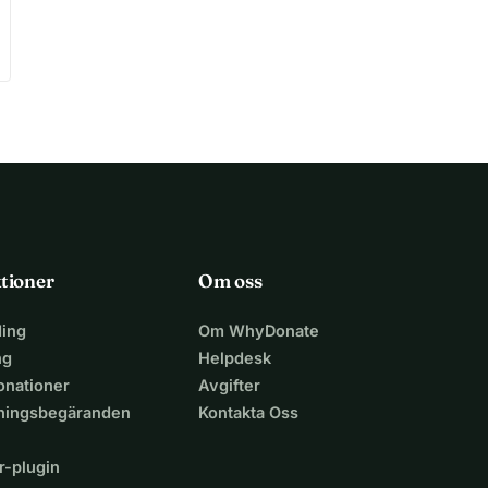
tioner
Om oss
ing
Om WhyDonate
ng
Helpdesk
nationer
Avgifter
lningsbegäranden
Kontakta Oss
r-plugin