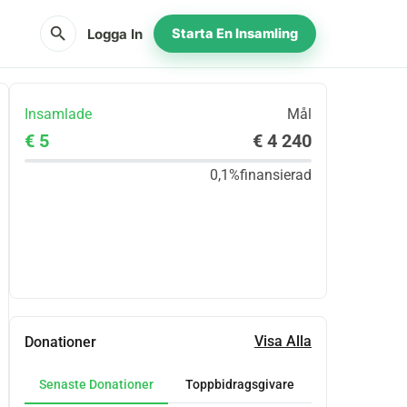
search
Logga In
Starta En Insamling
Insamlade
Mål
€ 5
€ 4 240
0,1%
finansierad
Dela
Donera
Visa Alla
Donationer
Senaste Donationer
Toppbidragsgivare