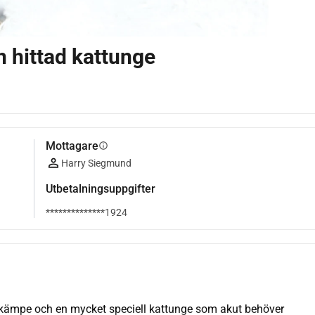
n hittad kattunge
Mottagare
info
Harry Siegmund
Utbetalningsuppgifter
**************1924
a kämpe och en mycket speciell kattunge som akut behöver 