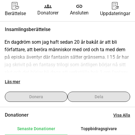
groups
link
Donatorer
Ansluten
Berättelse
Uppdateringar
Insamlingsberättelse
En dagdröm som jag haft sedan 20 år bakåt är att bli 
författare, att beröra människor med ord och ta med dem 
på episka äventyr där fantasin sätter gränserna. I 15 år har 
jag skrivit på en fantasy trilogi som äntligen börjar nå sitt 
slut och det börjar bli dags att verkställa bok 1 om fantasy 
världen Terrasive, full av magi, drakar och oförglömliga 
Läs mer
karaktärer.
För att kunna genomföra denna dröm, komplett med unik 
Donera
Dela
karta och en ny värld behöver jag hjälp med finansiering för 
bland annat korrekturläsning, omslag, marknadsföring, 
Donationer
Visa Alla
publicering och själva produktion av en bok.
Senaste Donationer
Toppbidragsgivare
Hoppas innerligt på att du vill följa med och bidra till denna 