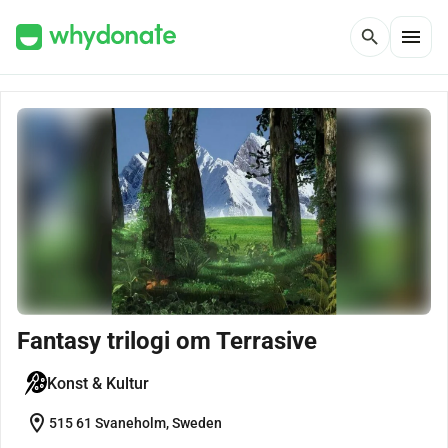
menu
search
Fantasy trilogi om Terrasive
Konst & Kultur
location_on
515 61 Svaneholm, Sweden