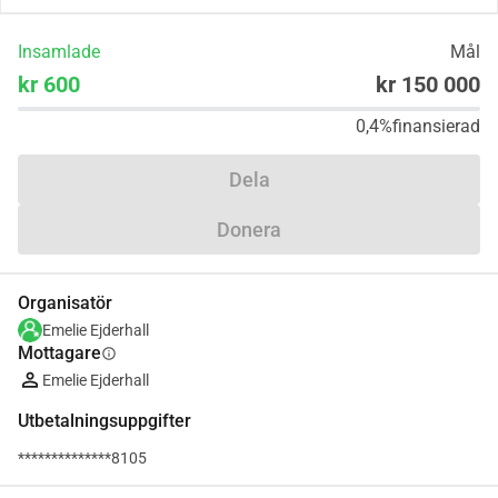
Insamlade
Mål
kr 600
kr 150 000
0,4%
finansierad
Dela
Donera
Organisatör
Emelie Ejderhall
Mottagare
info
Emelie Ejderhall
Utbetalningsuppgifter
**************8105