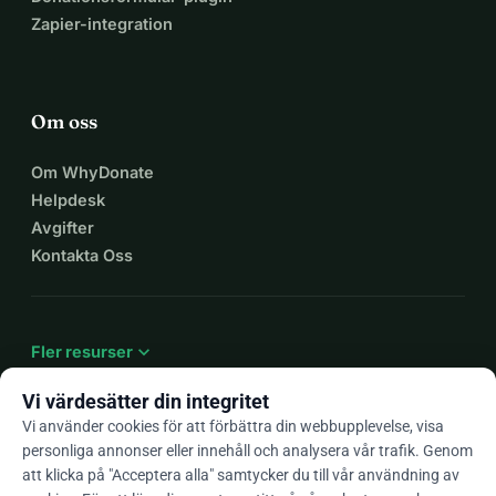
Zapier-integration
Om oss
Om WhyDonate
Helpdesk
Avgifter
Kontakta Oss
expand_more
Fler resurser
Vi värdesätter din integritet
Vi använder cookies för att förbättra din webbupplevelse, visa
personliga annonser eller innehåll och analysera vår trafik. Genom
arrow_drop_down
Sv
att klicka på "Acceptera alla" samtycker du till vår användning av