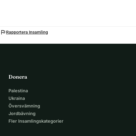
flag
Rapportera Insamling
Donera
Palestina
Ukraina
Översvämning
Jordbävning
Fler Insamlingskategorier