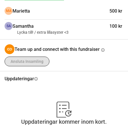
resa som kan komma att förändra mitt liv, förverkliga min 
Marietta
500 kr
MA
dagdröm och skapa en större mening i livet.
Alla donationer, stora som små, är varmt välkomna och tar 
Samantha
100 kr
mig ett steg närmare att förverkliga Terrasive.
SA
Lycka till! / extra lillasyster <3
Hjärtligt tack på förhand!
Team up and connect with this fundraiser
info
Ansluta Insamling
Uppdateringar
info
Uppdateringar kommer inom kort.