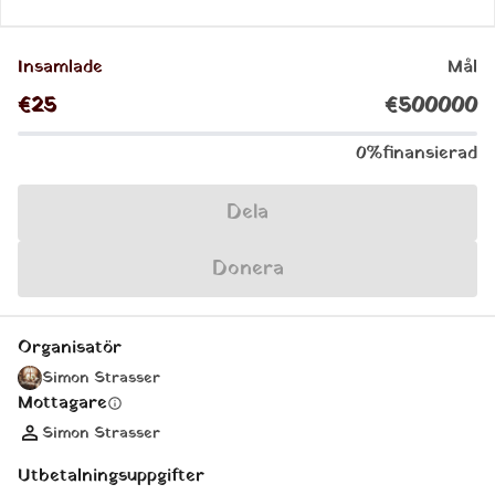
Insamlade
Mål
€ 25
€ 500 000
0%
finansierad
Dela
Donera
Organisatör
Simon Strasser
Mottagare
info
Simon Strasser
Utbetalningsuppgifter