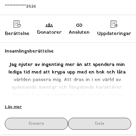
**************2526
groups
link
Donatorer
Ansluten
Berättelse
Uppdateringar
Insamlingsberättelse
Jag njuter av ingenting mer än att spendera min 
lediga tid med att krypa upp med en bok och låta 
världen passera mig. Att dras in i en värld av 
spännande äventyr och fängslande karaktärer. 
Timmar kan spenderas med att vandra i dessa 
mystiska riken. Innan boken slutar, oundvikligen. 
Läs mer
Tyvärr, en vanlig förekomst. Inte bara för att vi nu 
behöver återvända till verkligheten, utan vi behöver 
Donera
Dela
också hitta en ny roman. En roman som lyckas 
fängsla oss med samma intensitet som den förra.