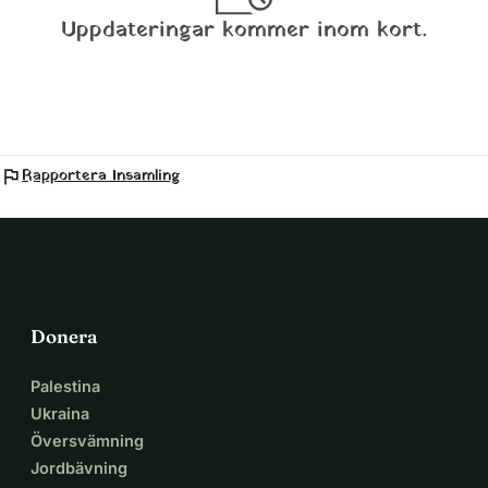
Uppdateringar kommer inom kort.
Rapportera Insamling
flag
Donera
Palestina
Ukraina
Översvämning
Jordbävning