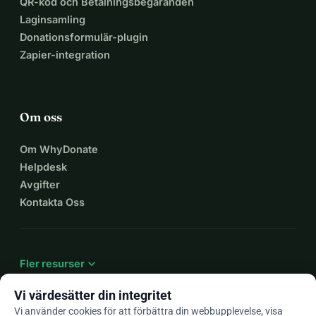
QR-kod och Betalningsbegäranden
Laginsamling
Donationsformulär-plugin
Zapier-integration
Om oss
Om WhyDonate
Helpdesk
Avgifter
Kontakta Oss
expand_more
Fler resurser
Vi värdesätter din integritet
Vi använder cookies för att förbättra din webbupplevelse, visa