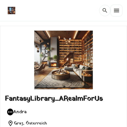
menu
search
FantasyLibrary_ARealmForUs
Andra
location_on
Graz, Österreich