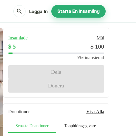
search
Logga In
Starta En Insamling
Insamlade
Mål
$ 5
$ 100
5%
finansierad
Dela
Donera
Donationer
Visa Alla
Senaste Donationer
Toppbidragsgivare