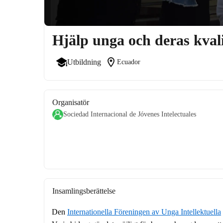
Hjälp unga och deras kvali
location_on
Utbildning
Ecuador
Organisatör
Sociedad Internacional de Jóvenes Intelectuales
Insamlingsberättelse
Den 
Internationella Föreningen av Unga Intellektuella