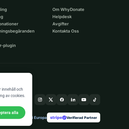
ing
Om WhyDonate
ng
Helpdesk
nationer
Avgifter
lningsbegäranden
Kontakta Oss
r-plugin
n
r innehåll och
ing av cookies.
ptera alla
stripe
Skapad i Europa
★
Verifierad Partner
check