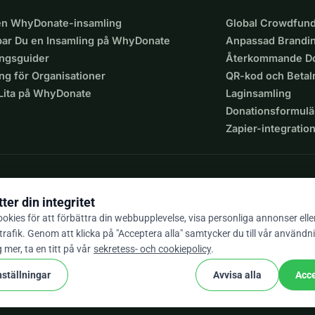
 en WhyDonate-insamling
Global Crowdfund
par Du en Insamling på WhyDonate
Anpassad Brandi
ingsguider
Återkommande Do
ng för Organisationer
QR-kod och Beta
 Lita på WhyDonate
Laginsamling
Donationsformulä
Zapier-integratio
ter din integritet
okies för att förbättra din webbupplevelse, visa personliga annonser elle
trafik. Genom att klicka på "Acceptera alla" samtycker du till vår användn
9 / 5 baserat på 500+ omdömen
g mer, ta en titt på vår
sekretess- och cookiepolicy
.
nställningar
Avvisa alla
Acce
cookie
or och bestämmelser
Cookie-Inställningar