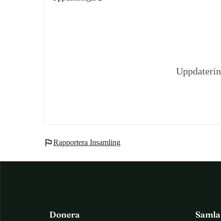
förändrar hennes liv.
Uppdaterin
flag
Rapportera Insamling
Donera
Samla