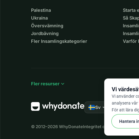
Palestina
Starta
Ukraina
Så Ska
Översvämning
Insaml
Jordbävning
Insamli
Fler Insamlingskategorier
Varför
expand_more
Fler resurser
Vi värdesät
Vi använder co
analysera vår 
arrow_drop_down
★★★★★
Sv
4,
För att lära di
Hantera i
© 2012–2026
WhyDonate
Integritet och cookies
Villk