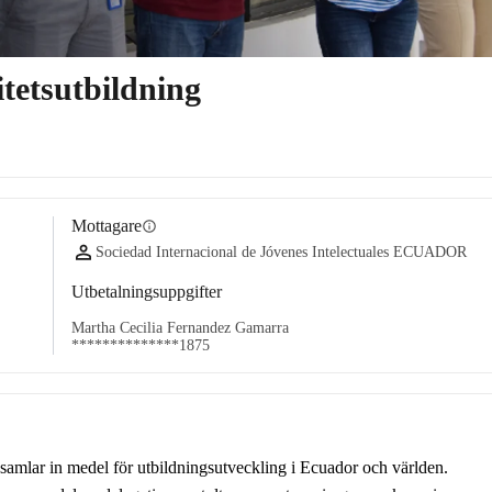
tetsutbildning
Mottagare
info
Sociedad Internacional de Jóvenes Intelectuales ECUADOR
Utbetalningsuppgifter
Martha Cecilia Fernandez Gamarra
**************1875
 samlar in medel för utbildningsutveckling i Ecuador och världen.