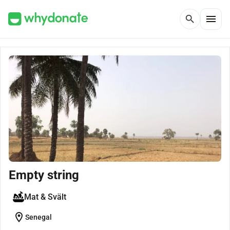
menu
search
Empty string
Mat & Svält
location_on
Senegal