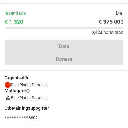
Insamlade
Mål
€ 1 320
€ 375 000
0,4%
finansierad
Dela
Donera
Organisatör
Blue Planet Paradise
Mottagare
info
Blue Planet Paradise
Utbetalningsuppgifter
**************3602