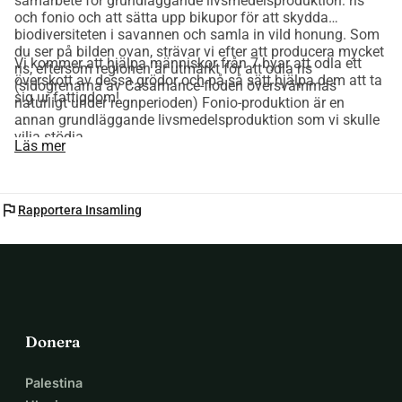
samarbete för grundläggande livsmedelsproduktion: ris
och fonio och att sätta upp bikupor för att skydda
biodiversiteten i savannen och samla in vild honung. Som
du ser på bilden ovan, strävar vi efter att producera mycket
Vi kommer att hjälpa människor från 7 byar att odla ett
ris, eftersom regionen är utmärkt för att odla ris
överskott av dessa grödor och på så sätt hjälpa dem att ta
(sidogrenarna av Casamance-floden översvämmas
sig ur fattigdom!
naturligt under regnperioden) Fonio-produktion är en
annan grundläggande livsmedelsproduktion som vi skulle
```
vilja stödja.
Läs mer
flag
Rapportera Insamling
Donera
Palestina