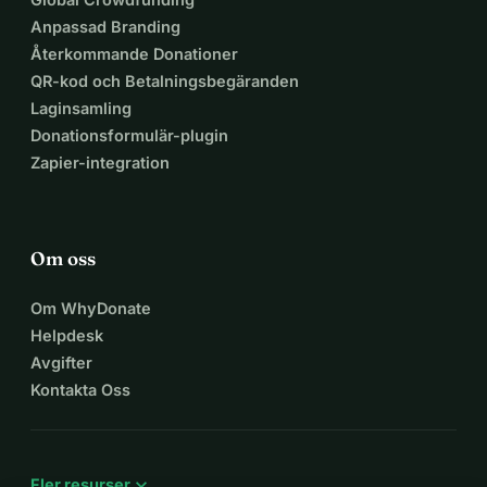
Anpassad Branding
Återkommande Donationer
QR-kod och Betalningsbegäranden
Laginsamling
Donationsformulär-plugin
Zapier-integration
Om oss
Om WhyDonate
Helpdesk
Avgifter
Kontakta Oss
expand_more
Fler resurser