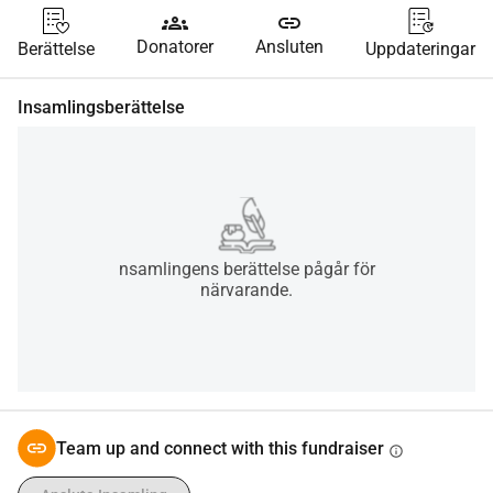
groups
link
Donatorer
Ansluten
Berättelse
Uppdateringar
Insamlingsberättelse
nsamlingens berättelse pågår för
närvarande.
Team up and connect with this fundraiser
info