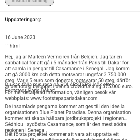
Ansluta Insamling
Uppdateringar
info
16 June 2023
```html
Hej, jag är Marleen Vermeiren från Belgien. Jag tar en
sabbatical för att gå i 5 månader från Paris till Dakar för
att samla in pengar till Casamance i Senegal. Jag kommer
att gå 3000 km och detta motsvarar ungefär 3.750.000
steg. Varje 5 euro som doneras motsvarar 50 steg, därför
Du kan följa min resa på POLARSTEPS (sök efter
är det totala beloppet i denna crowdfunding 375.000 euro.
Footsteps Paris Dakar)
För mer detaljerad information, vänligen besök vår
webbplats: www.footstepsparisdakar.com
De insamlade pengarna kommer att ges till den ideella
organisationen Blue Planet Paradise. Denna organisation
kommer att skapa hållbara jordbruksprojekt i regionen
Sédhiou i sydöstra Casamance, som är den mest södra
regionen i Senegal.
Det första projektet kommer att vara att upprätta ett