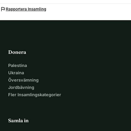
flag
Rapportera Insamling
Donera
Palestina
Ukraina
Översvämning
Jordbävning
Fler Insamlingskategorier
Samla in