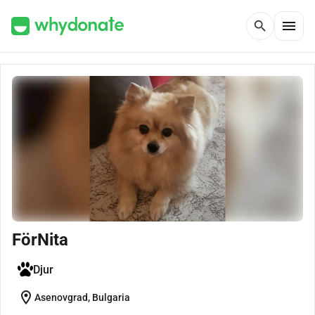
menu
search
FörNita
Djur
location_on
Asenovgrad, Bulgaria