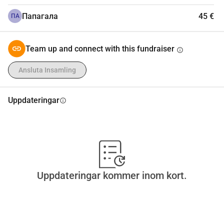
Папагала
45 €
ПА
Team up and connect with this fundraiser
info
Ansluta Insamling
Uppdateringar
info
Uppdateringar kommer inom kort.