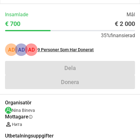
Insamlade
Mål
€ 700
€ 2 000
35%
finansierad
AD
AD
AD
9
Personer Som Har Donerat
Dela
Donera
Organisatör
Nina Bineva
Mottagare
info
Нита
Utbetalningsuppgifter