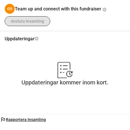
Team up and connect with this fundraiser
info
Ansluta Insamling
Uppdateringar
info
Uppdateringar kommer inom kort.
flag
Rapportera Insamling