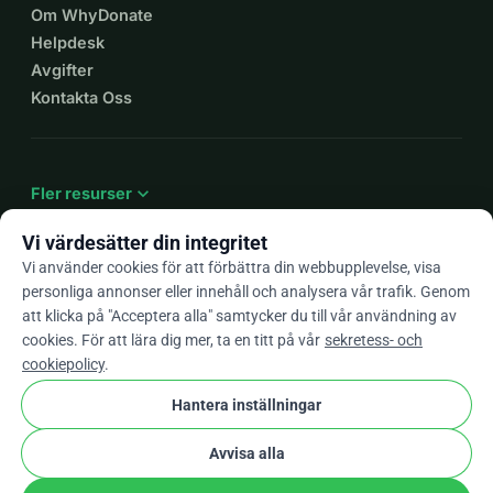
Om WhyDonate
Helpdesk
Avgifter
Kontakta Oss
expand_more
Fler resurser
Vi värdesätter din integritet
Vi använder cookies för att förbättra din webbupplevelse, visa
personliga annonser eller innehåll och analysera vår trafik. Genom
arrow_drop_down
Sv
att klicka på "Acceptera alla" samtycker du till vår användning av
cookies. För att lära dig mer, ta en titt på vår
sekretess- och
★★★★★
4,9 / 5 baserat på 500+ omdömen
cookiepolicy
.
Hantera inställningar
© 2012–2026
WhyDonate
Integritet och cookies
Avvisa alla
cookie
Villkor och bestämmelser
Cookie-Inställningar