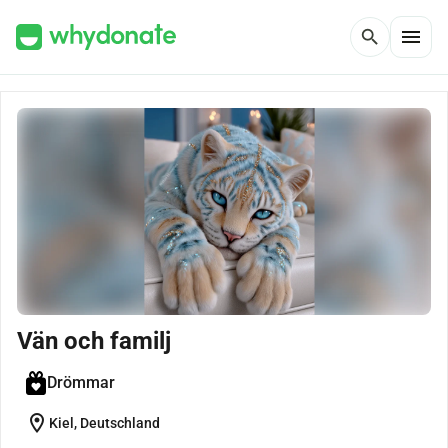
menu
search
Vän och familj
Drömmar
location_on
Kiel, Deutschland