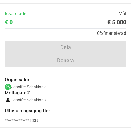
Insamlade
Mål
€ 0
€ 5 000
0%
finansierad
Dela
Donera
Organisatör
Jennifer Schakinnis
Mottagare
info
Jennifer Schakinnis
Utbetalningsuppgifter
**************8339