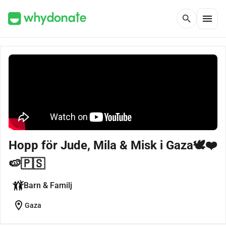
menu
search
Hopp för Jude, Mila & Misk i Gaza🕊❤
🍉🇵🇸
Barn & Familj
location_on
Gaza