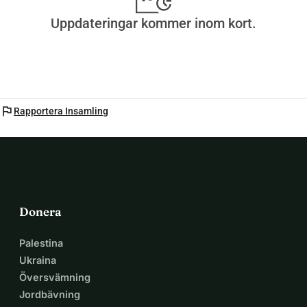
Uppdateringar kommer inom kort.
flag
Rapportera Insamling
Donera
Palestina
Ukraina
Översvämning
Jordbävning