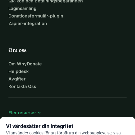
QR-kod och Betalningsbegäranden
Laginsamling
Donationsformulär-plugin
Zapier-integration
Om oss
Om WhyDonate
Helpdesk
Avgifter
Kontakta Oss
expand_more
Fler resurser
Vi värdesätter din integritet
Vi använder cookies för att förbättra din webbupplevelse, visa