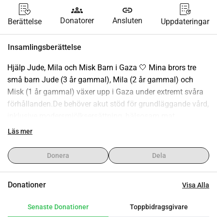
groups
link
Donatorer
Ansluten
Berättelse
Uppdateringar
Insamlingsberättelse
Hjälp Jude, Mila och Misk Barn i Gaza 🤍 Mina brors tre 
små barn Jude (3 år gammal), Mila (2 år gammal) och 
Misk (1 år gammal) växer upp i Gaza under extremt svåra 
förhållanden.De behöver akut stöd för grundläggande vård, 
inklusive modersmjölksersättning, hälsosam mat, 
vinterkläder och nödvändig medicin. Varje dag är en kamp 
Läs mer
för att hålla dem varma, säkra och friska.Din donation, 
oavsett hur liten, kan ge tröst och hopp till dessa oskyldiga 
Donera
Dela
barn. Den kan hjälpa till att ge dem det som varje barn 
förtjänar värme, näring och kärlek.Vänligen överväg att 
Donationer
Visa Alla
donera eller dela denna kampanj för att hjälpa Jude, Mila 
och Misk få en chans till en bättre och säkrare 
Senaste Donationer
Toppbidragsgivare
morgondag.Din vänlighet betyder allt. 