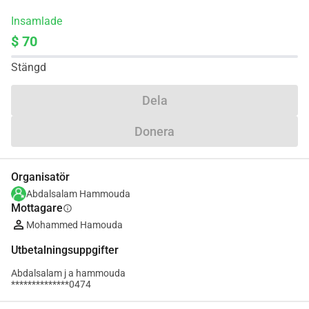
Insamlade
$ 70
Stängd
Dela
Donera
Organisatör
Abdalsalam Hammouda
Mottagare
info
Mohammed Hamouda
Utbetalningsuppgifter
Abdalsalam j a hammouda
**************0474