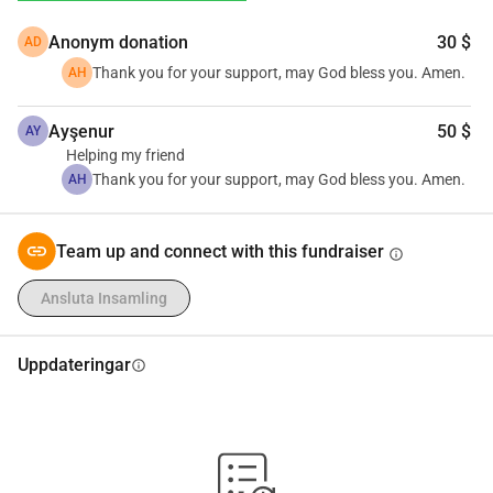
ArrangörABDALSALAM J A HAMMOUDA Jakarta, IDHej, 
Anonym donation
30 $
AD
mitt namn är AbdALSalam. Från Palestina bor jag i 
Indonesien. Jag är en ambitiös ung man som älskar livet, 
Thank you for your support, may God bless you. Amen.
AH
att resa och att hjälpa min familj i GazaSkicka ett 
meddelandeRapporteraSkrivbordsversionDelaVäntande 
Ayşenur
50 $
AY
status
Helping my friend
Thank you for your support, may God bless you. Amen.
AH
Team up and connect with this fundraiser
info
Ansluta Insamling
Uppdateringar
info