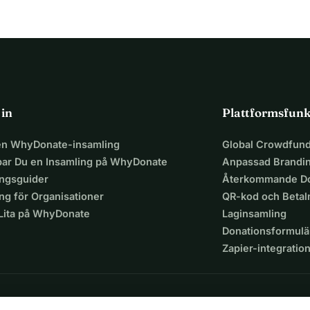
 in
Plattformsfunk
 en WhyDonate-insamling
Global Crowdfund
par Du en Insamling på WhyDonate
Anpassad Brandi
ingsguider
Återkommande Do
ng för Organisationer
QR-kod och Beta
 Lita på WhyDonate
Laginsamling
Donationsformulä
Zapier-integratio