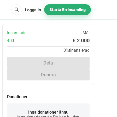
search
Logga In
Starta En Insamling
Insamlade
Mål
€ 0
€ 2 000
0%
finansierad
Dela
Donera
Donationer
Inga donationer ännu