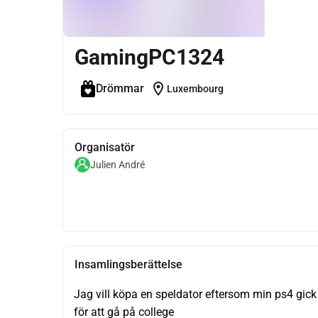
GamingPC1324
location_on
Drömmar
Luxembourg
Organisatör
Julien André
Insamlingsberättelse
Jag vill köpa en speldator eftersom min ps4 gick
för att gå på college