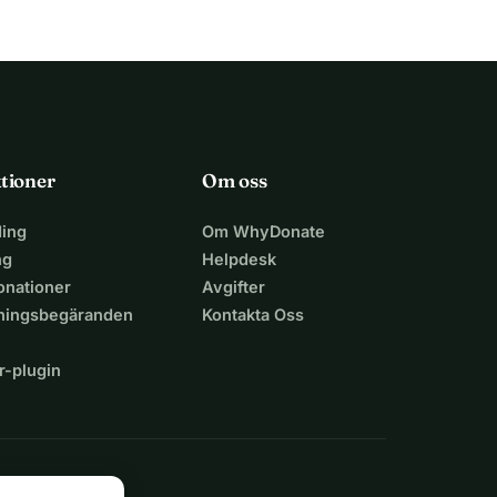
tioner
Om oss
ing
Om WhyDonate
ng
Helpdesk
nationer
Avgifter
lningsbegäranden
Kontakta Oss
r-plugin
n