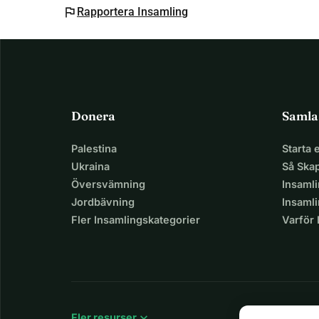
flag
Rapportera Insamling
Donera
Samla
Palestina
Starta
Ukraina
Så Ska
Översvämning
Insaml
Jordbävning
Insamli
Fler Insamlingskategorier
Varför
expand_more
Fler resurser