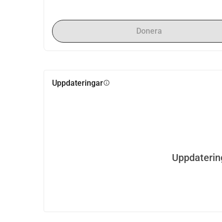
Donera
Uppdateringar
info
Uppdaterin