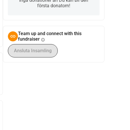
Inga donationer än Du kan bli den
första donatorn!
Team up and connect with this
fundraiser
info
Ansluta Insamling