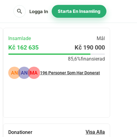
search
Logga In
Starta En Insamling
Insamlade
Mål
Kč 162 635
Kč 190 000
85,6%
finansierad
AN
AN
MA
196
Personer Som Har Donerat
Dela
Donera
Visa Alla
Donationer