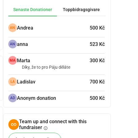
Senaste Donationer
Toppbidragsgivare
Andrea
500 Kč
AN
anna
523 Kč
AN
Marta
300 Kč
MA
Díky, že to pro Páju děláte
Ladislav
700 Kč
LA
Anonym donation
500 Kč
AD
Team up and connect with this
fundraiser
info