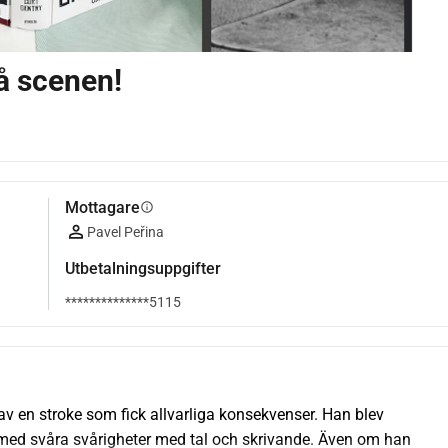
på scenen!
Mottagare
info
Pavel Peřina
Utbetalningsuppgifter
**************5115
v en stroke som fick allvarliga konsekvenser. Han blev 
ed svåra svårigheter med tal och skrivande. Även om han 