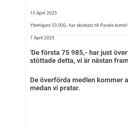
bättre liv och att övervinna denna utmanande per
15 April 2025
Tack för allt stöd!
Ytterligare 53 000,- har skickats till Pavels konto
7 April 2025
'De första 75 985,- har just överf
stöttade detta, vi är nästan fr
De överförda medlen kommer att 
medan vi pratar.