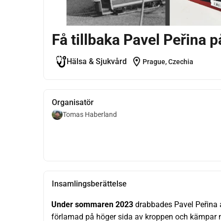
Få tillbaka Pavel Peřina 
location_on
Hälsa & Sjukvård
Prague, Czechia
Organisatör
Tomas Haberland
Insamlingsberättelse
Under sommaren 2023
 drabbades Pavel Peřina a
förlamad på höger sida av kroppen och kämpar m