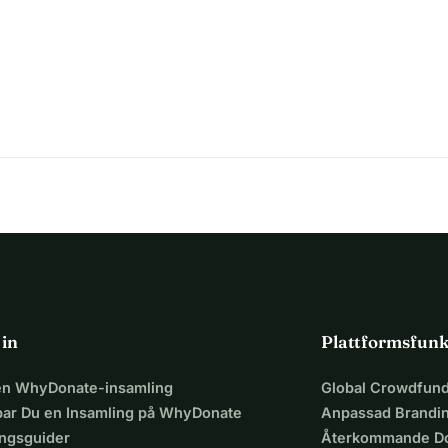
 in
Plattformsfunk
 en WhyDonate-insamling
Global Crowdfund
par Du en Insamling på WhyDonate
Anpassad Brandi
ingsguider
Återkommande Do