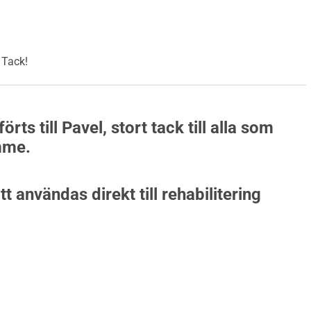
iod.
! Tack!
örts till Pavel, stort tack till alla som
amme.
användas direkt till rehabilitering