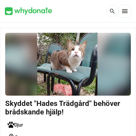
menu
search
Skyddet "Hades Trädgård" behöver
brådskande hjälp!
Djur