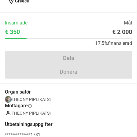
location_on
Greece
Insamlade
Mål
€ 350
€ 2 000
17,5%
finansierad
Dela
Donera
Organisatör
THEONY PIPLIKATSI
Mottagare
info
THEONY PIPLIKATSI
Utbetalningsuppgifter
**************1731