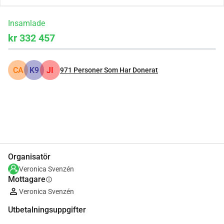
Insamlade
kr 332 457
CA
K9
JI
971
Personer Som Har Donerat
Dela
Donera
Organisatör
Veronica Svenzén
Mottagare
info
Veronica Svenzén
Utbetalningsuppgifter