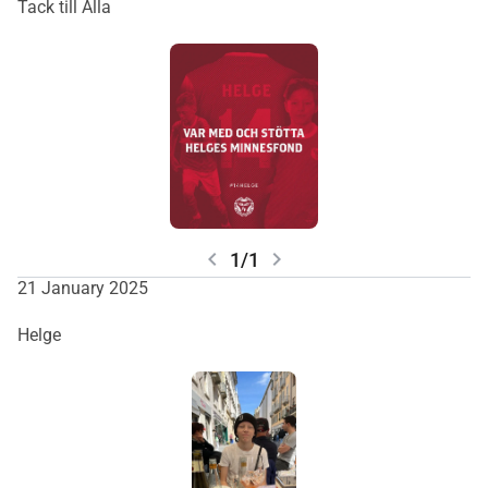
Tack till Alla
chevron_left
chevron_right
1/1
21 January 2025
Helge