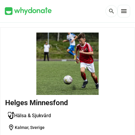
menu
search
Helges Minnesfond
Hälsa & Sjukvård
location_on
Kalmar, Sverige