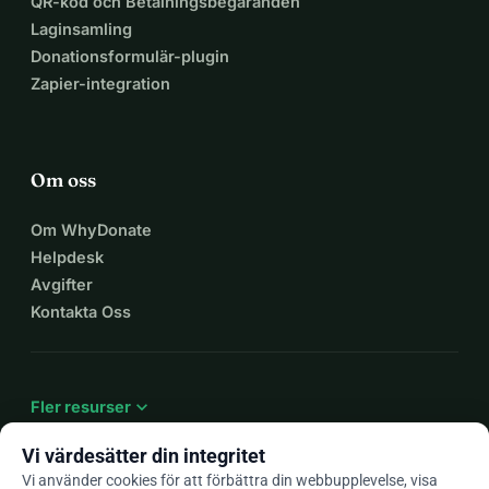
QR-kod och Betalningsbegäranden
Laginsamling
Donationsformulär-plugin
Zapier-integration
Om oss
Om WhyDonate
Helpdesk
Avgifter
Kontakta Oss
expand_more
Fler resurser
Vi värdesätter din integritet
Vi använder cookies för att förbättra din webbupplevelse, visa