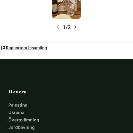
chevron_left
chevron_right
1/2
flag
Rapportera Insamling
Donera
Palestina
Ukraina
Översvämning
Jordbävning