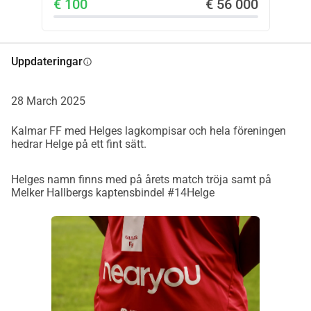
€ 100
€ 56 000
Uppdateringar
info
28 March 2025
Kalmar FF med Helges lagkompisar och hela föreningen
hedrar Helge på ett fint sätt.
Helges namn finns med på årets match tröja samt på
Melker Hallbergs kaptensbindel #14Helge