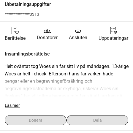
Utbetalningsuppgifter
**************0313
groups
link
Donatorer
Ansluten
Berättelse
Uppdateringar
Insamlingsberättelse
Helt oväntat tog Woes sin far sitt liv på måndagen. 13-årige 
Woes är helt i chock. Eftersom hans far varken hade 
pengar eller en begravningsförsäkring och 
begravningskostnaderna är skyhöga, riskerar Woes sin 
önskan "Jag vill gärna begrava min far, så att jag kan gå 
dit regelbundet" att gå i stöpet. Det behövs akut (på grund 
Läs mer
av beslut kring begravningsdeadline) minst 15.000 Euro för 
att Woes ska få sin önskan uppfylld. Vem hjälper honom 
Donera
Dela
att få detta att hända? Vår tacksamhet är större än stor!