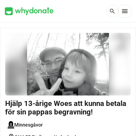
menu
search
Hjälp 13-årige Woes att kunna betala
för sin pappas begravning!
Minnesgåvor