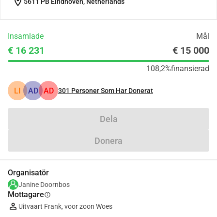
location_on
5611 PB Eindhoven, Netherlands
Insamlade
Mål
€ 16 231
€ 15 000
108,2%
finansierad
LI
AD
AD
301
Personer Som Har Donerat
Dela
Donera
Organisatör
Janine Doornbos
Mottagare
info
Uitvaart Frank, voor zoon Woes