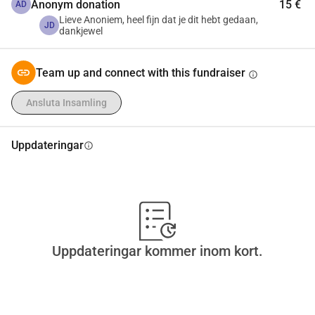
Anonym donation
15 €
AD
Lieve Anoniem, heel fijn dat je dit hebt gedaan,
JD
dankjewel
Team up and connect with this fundraiser
info
Ansluta Insamling
Uppdateringar
info
Uppdateringar kommer inom kort.