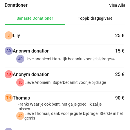
Donationer
Visa Alla
Senaste Donationer
Toppbidragsgivare
Lily
25 £
LI
Anonym donation
15 €
AD
Lieve anoniem! Hartelijk bedankt voor je bijdrage🙏
JD
Anonym donation
25 €
AD
Lieve Anoniem. Superbedankt voor je bijdrage
JD
Thomas
90 €
TH
Frank! Waar je ook bent, het ga je goed! Ik zal je
missen
Lieve Thomas, dank voor je gulle bijdrage! Sterkte in het
JD
gemis