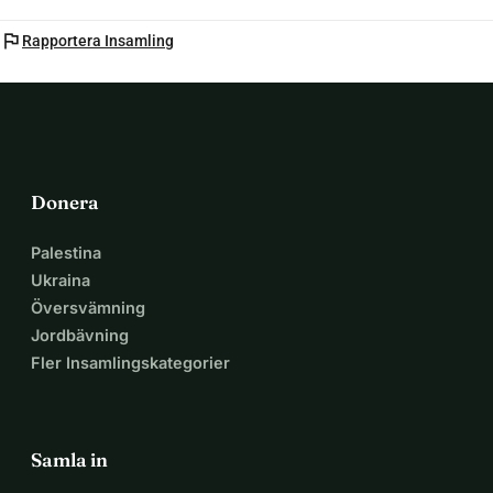
flag
Rapportera Insamling
Donera
Palestina
Ukraina
Översvämning
Jordbävning
Fler Insamlingskategorier
Samla in