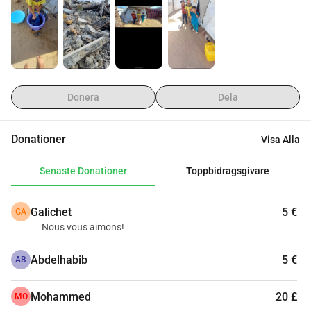
Donera
Dela
Donationer
Visa Alla
Senaste Donationer
Toppbidragsgivare
Galichet
5 €
GA
Nous vous aimons!
Abdelhabib
5 €
AB
Mohammed
20 £
MO