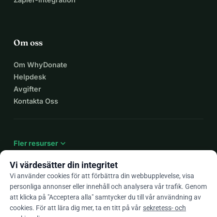
Om oss
Om WhyDonate
Helpdesk
Avgifter
Kontakta Oss
expand_more
Fler resurser
Vi värdesätter din integritet
Vi använder cookies för att förbättra din webbupplevelse, visa
personliga annonser eller innehåll och analysera vår trafik. Genom
arrow_drop_down
Sv
att klicka på "Acceptera alla" samtycker du till vår användning av
cookies. För att lära dig mer, ta en titt på vår
sekretess- och
★★★★★
4,9 / 5 baserat på 500+ omdömen