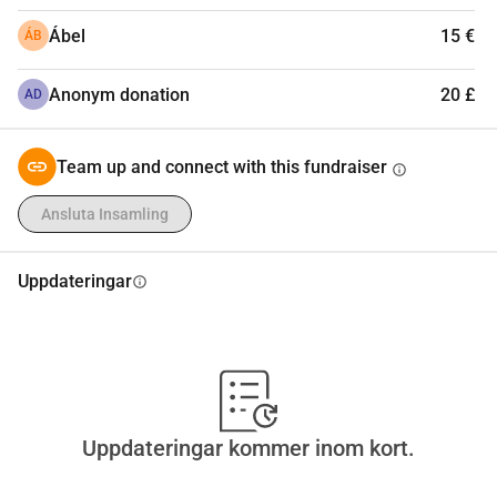
Ábel
15 €
ÁB
Anonym donation
20 £
AD
Team up and connect with this fundraiser
info
Ansluta Insamling
Uppdateringar
info
Uppdateringar kommer inom kort.