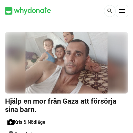
menu
search
Hjälp en mor från Gaza att försörja
sina barn.
Kris & Nödläge