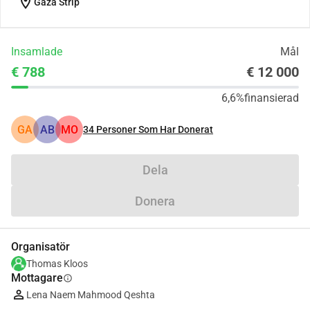
location_on
Gaza Strip
Insamlade
Mål
€ 788
€ 12 000
6,6%
finansierad
GA
AB
MO
34
Personer Som Har Donerat
Dela
Donera
Organisatör
Thomas Kloos
Mottagare
info
Lena Naem Mahmood Qeshta