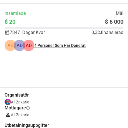
Insamlade
Mål
$ 20
$ 6 000
7847
Dagar Kvar
0,3%
finansierad
AD
AD
AD
4
Personer Som Har Donerat
Dela
Donera
Organisatör
Aji Zakaria
Mottagare
info
Aji Zakaria
Utbetalningsuppgifter