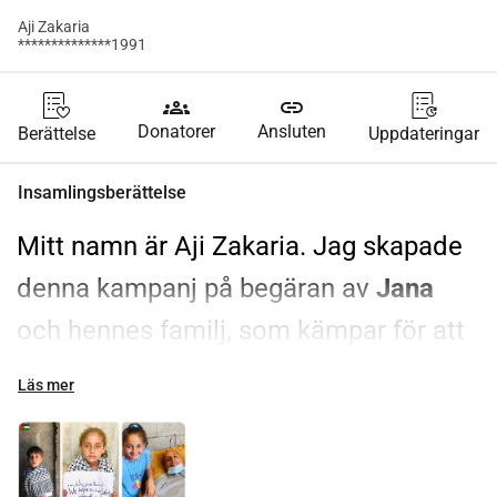
Aji Zakaria
**************1991
groups
link
Donatorer
Ansluten
Berättelse
Uppdateringar
Insamlingsberättelse
Mitt namn är Aji Zakaria. Jag skapade 
denna kampanj på begäran av 
Jana
och hennes familj, som kämpar för att 
överleva det pågående kriget och den 
Läs mer
humanitära krisen i Gaza.
Med begränsad tillgång till 
mat, rent 