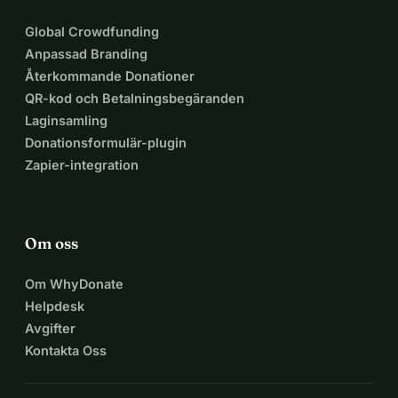
Varje bidrag, stort eller litet, ger hopp 
Global Crowdfunding
och lättnad till Janas familj.
Anpassad Branding
Återkommande Donationer
Tack för att du står med Jana och 
QR-kod och Betalningsbegäranden
hennes familj i Gaza ‍🩹
Laginsamling
Donationsformulär-plugin
Zapier-integration
Om oss
Om WhyDonate
Helpdesk
Avgifter
Kontakta Oss