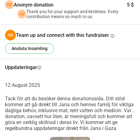
behöver akut behandling.
Anonym donation
5 $
AD
Thank you for your support and kindness. Every
AZ
contribution means so much to us
Trots svårigheterna förblir Jana 
hoppfull om att snälla människor runt 
Team up and connect with this fundraiser
info
om i världen kommer att höra hennes 
Ansluta Insamling
röst.
Uppdateringar
info
 Ditt stöd kommer att hjälpa till att 
12 August 2025
täcka:
Tack för att du besöker denna donationssida. Ditt stöd
  Akut medicinsk behandling för Janas 
kommer att gå direkt till Jana och hennes familj för viktiga
dagliga behov, inklusive mat, rent vatten och medicin. Varje
bror
donation, oavsett hur liten, är meningsfull och kommer att
göra en verklig skillnad i deras liv. Vi kommer att ge
regelbundna uppdateringar direkt från Jana i Gaza.
  Mat och rent vatten