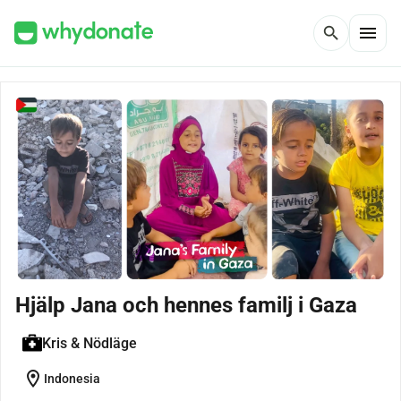
menu
search
Hjälp Jana och hennes familj i Gaza
Kris & Nödläge
location_on
Indonesia