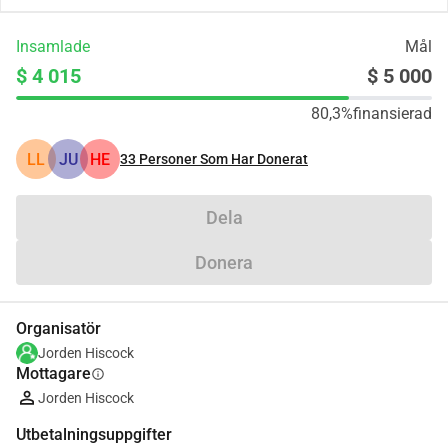
Insamlade
Mål
$ 4 015
$ 5 000
80,3%
finansierad
LL
JU
HE
33
Personer Som Har Donerat
Dela
Donera
Organisatör
Jorden Hiscock
Mottagare
info
Jorden Hiscock
Utbetalningsuppgifter