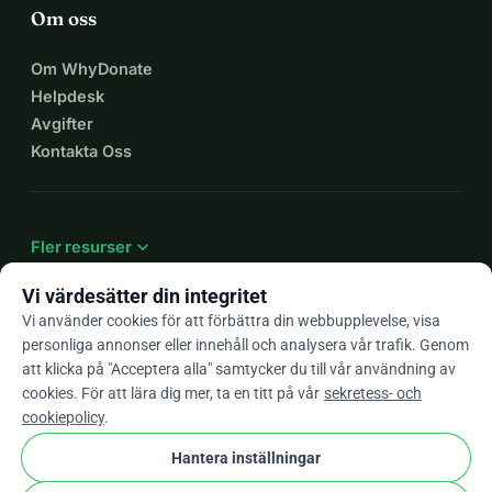
Om oss
Om WhyDonate
Helpdesk
Avgifter
Kontakta Oss
expand_more
Fler resurser
Vi värdesätter din integritet
Vi använder cookies för att förbättra din webbupplevelse, visa
personliga annonser eller innehåll och analysera vår trafik. Genom
arrow_drop_down
Sv
att klicka på "Acceptera alla" samtycker du till vår användning av
cookies. För att lära dig mer, ta en titt på vår
sekretess- och
★★★★★
4,9 / 5 baserat på 500+ omdömen
cookiepolicy
.
Hantera inställningar