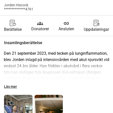
Jorden Hiscock
**************4761
groups
link
Donatorer
Ansluten
Berättelse
Uppdateringar
Insamlingsberättelse
Den 21 september 2023, med tecken på lunginflammation, 
blev Jorden inlagd på intensivvården med akut njursvikt vid 
endast 24 års ålder. Han förblev i akutvård i flera veckor 
tills han slutligen fick diagnosen IGA-nefropati (Bergers 
sjukdom). Denna obotliga sjukdom orsakade långvarig 
stress på hans kropp och fördärvade hans njurar till 10% av 
Läs mer
deras normala funktion. Det har också orsakat ytterligare 
problem, inklusive förstorade hjärtventriklar och ett magsår. 
Han kommer nu behöva en njurtransplantation och en 
livslång behandling med immunosuppressiva läkemedel 