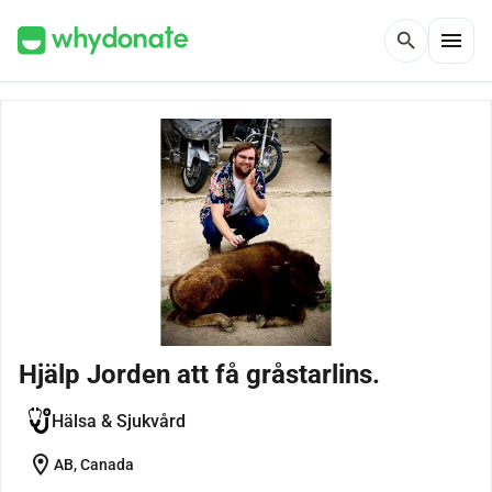
menu
search
Hjälp Jorden att få gråstarlins.
Hälsa & Sjukvård
location_on
AB, Canada