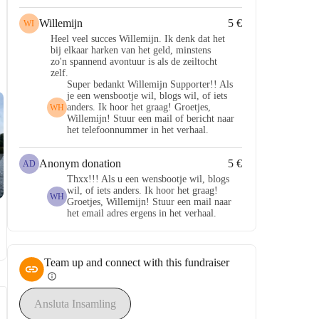
Willemijn
5 €
WI
Heel veel succes Willemijn. Ik denk dat het
bij elkaar harken van het geld, minstens
zo'n spannend avontuur is als de zeiltocht
zelf.
Super bedankt Willemijn Supporter!! Als
je een wensbootje wil, blogs wil, of iets
anders. Ik hoor het graag! Groetjes,
WH
Willemijn! Stuur een mail of bericht naar
het telefoonnummer in het verhaal.
Anonym donation
5 €
AD
Thxx!!! Als u een wensbootje wil, blogs
wil, of iets anders. Ik hoor het graag!
WH
Groetjes, Willemijn! Stuur een mail naar
het email adres ergens in het verhaal.
Team up and connect with this fundraiser
info
Ansluta Insamling