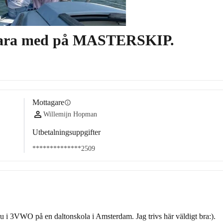
n vara med på MASTERSKIP.
Mottagare
info
Willemijn Hopman
Utbetalningsuppgifter
**************2509
 nu i 3VWO på en daltonskola i Amsterdam. Jag trivs här väldigt bra:). 