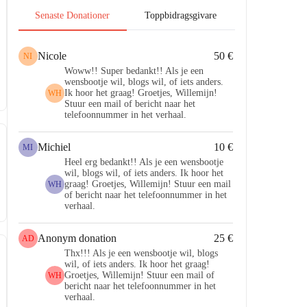
Senaste Donationer
Toppbidragsgivare
Nicole
50 €
NI
Woww!! Super bedankt!! Als je een
wensbootje wil, blogs wil, of iets anders.
Ik hoor het graag! Groetjes, Willemijn!
WH
Stuur een mail of bericht naar het
telefoonnummer in het verhaal.
Michiel
10 €
MI
Heel erg bedankt!! Als je een wensbootje
wil, blogs wil, of iets anders. Ik hoor het
graag! Groetjes, Willemijn! Stuur een mail
WH
of bericht naar het telefoonnummer in het
verhaal.
Anonym donation
25 €
AD
Thx!!! Als je een wensbootje wil, blogs
wil, of iets anders. Ik hoor het graag!
Groetjes, Willemijn! Stuur een mail of
WH
bericht naar het telefoonnummer in het
verhaal.