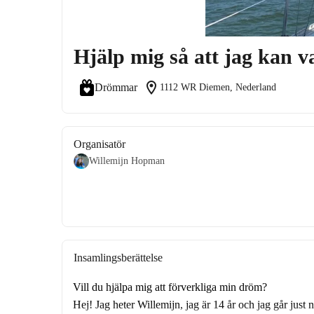
Hjälp mig så att jag ka
location_on
Drömmar
1112 WR Diemen, Nederland
Organisatör
Willemijn Hopman
Insamlingsberättelse
Vill du hjälpa mig att förverkliga min dröm?
Hej! Jag heter Willemijn, jag är 14 år och jag går just