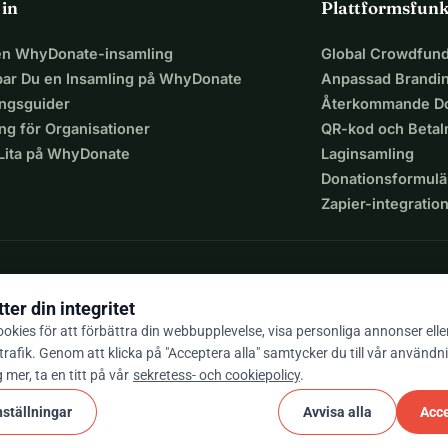
 in
Plattformsfunk
 återbetalas till ditt konto. Om du har sponsrat 
anonymt
 kommer 
eller en annan välgörenhet. Jag ber om ursäkt till alla som har 
 en WhyDonate-insamling
Global Crowdfund
par Du en Insamling på WhyDonate
Anpassad Brandi
rag hjälper! 
ingsguider
Återkommande Do
ng för Organisationer
QR-kod och Beta
 Lita på WhyDonate
Laginsamling
Donationsformulä
Zapier-integratio
ter din integritet
okies för att förbättra din webbupplevelse, visa personliga annonser elle
trafik. Genom att klicka på "Acceptera alla" samtycker du till vår användn
9 / 5 baserat på 500+ omdömen
g mer, ta en titt på vår
sekretess- och cookiepolicy
.
nställningar
Avvisa alla
Acce
cookie
or och bestämmelser
Cookie-Inställningar