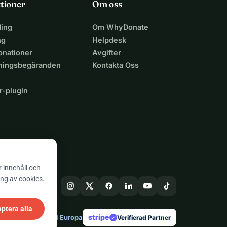
tioner
Om oss
ing
Om WhyDonate
ng
Helpdesk
nationer
Avgifter
lningsbegäranden
Kontakta Oss
r-plugin
n
r innehåll och
ing av cookies.
ptera alla
stripe
Skapad i Europa
★
Verifierad Partner
check