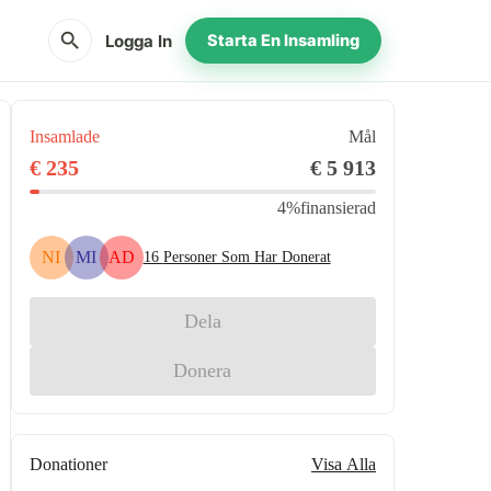
search
Logga In
Starta En Insamling
Insamlade
Mål
€ 235
€ 5 913
4%
finansierad
NI
MI
AD
16
Personer Som Har Donerat
Dela
Donera
Donationer
Visa Alla