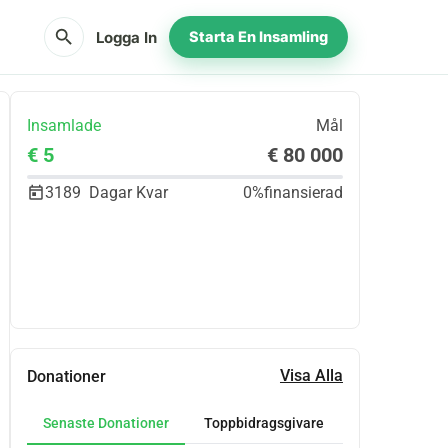
search
Logga In
Starta En Insamling
Insamlade
Mål
€ 5
€ 80 000
3189
Dagar Kvar
0%
finansierad
Dela
Donera
Visa Alla
Donationer
Senaste Donationer
Toppbidragsgivare