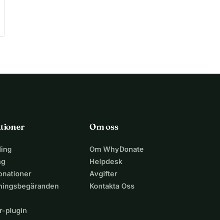
tioner
Om oss
ing
Om WhyDonate
ng
Helpdesk
nationer
Avgifter
lningsbegäranden
Kontakta Oss
r-plugin