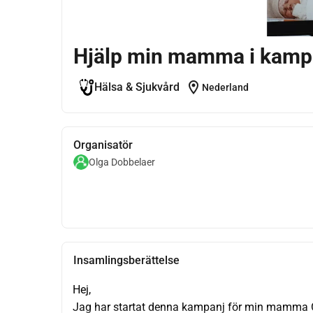
Hjälp min mamma i kamp
location_on
Hälsa & Sjukvård
Nederland
Organisatör
Olga Dobbelaer
Insamlingsberättelse
Hej,
Jag har startat denna kampanj för min mamma 