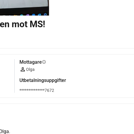
en mot MS!
Mottagare
info
Olga
Utbetalningsuppgifter
**************7672
Olga.