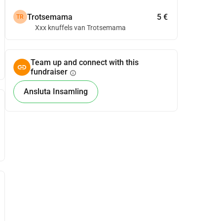
Trotsemama
5 €
TR
Xxx knuffels van Trotsemama
Team up and connect with this
fundraiser
info
Ansluta Insamling