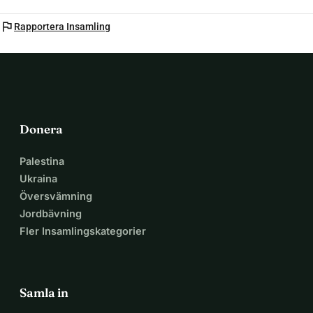
för att ni alla vill att jag ska och för att Brams son kommer 
att behöva mig. Men det är verkligen jävligt svårt, och jag 
flag
Rapportera Insamling
skulle verkligen uppskatta er hjälp för att göra det lite 
lättare. Era donationer kommer att gå till - terapi (EMDR, 
kraniosakral, massage) - att hjälpa Brams son (vänligen 
notera att jag inte är hans juridiska vårdnadshavare och 
tyvärr har mycket liten möjlighet att vara det enligt NZ-lag. 
Jag försöker ordna mentorer för honom, boxningsklasser, 
Donera
terapi, sommarläger osv. Men min förmåga att göra detta 
påverkas i stor utsträckning av vem hans nya juridiska 
Palestina
vårdnadshavare kommer att bli. Om ni vill donera specifikt 
Ukraina
för honom, kommer det sannolikt att bli en annan 
Översvämning
insamling för honom när hans juridiska vårdnadshavare 
Jordbävning
har utsetts.) - träning i Muay Thai. Bram har hållit på med 
Fler Insamlingskategorier
kampsport sedan han var 6. Vi har tränat Muay Thai 
tillsammans och jag vill verkligen fortsätta min träning 
som ett sätt att hedra honom och som ett sätt att 
Samla in
kanalisera min enorma vrede över den grymma tragedin av 