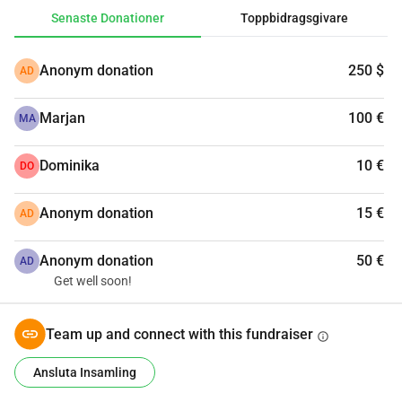
Senaste Donationer
Toppbidragsgivare
Anonym donation
250 $
AD
Marjan
100 €
MA
Dominika
10 €
DO
Anonym donation
15 €
AD
Anonym donation
50 €
AD
Get well soon!
Team up and connect with this fundraiser
info
Ansluta Insamling