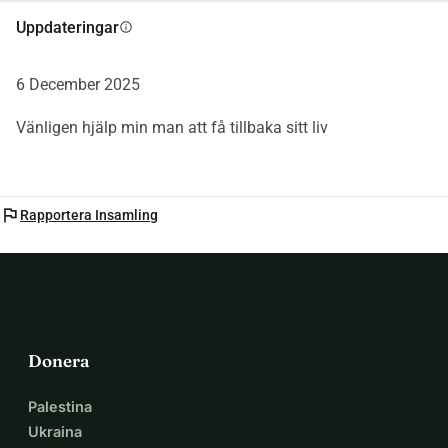
Uppdateringar
info
6 December 2025
Vänligen hjälp min man att få tillbaka sitt liv
flag
Rapportera Insamling
Donera
Palestina
Ukraina