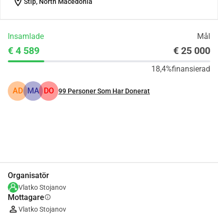
location_on
Štip, North Macedonia
Insamlade
Mål
€ 4 589
€ 25 000
18,4%
finansierad
AD
MA
DO
99
Personer Som Har Donerat
Dela
Donera
Organisatör
Vlatko Stojanov
Mottagare
info
Vlatko Stojanov