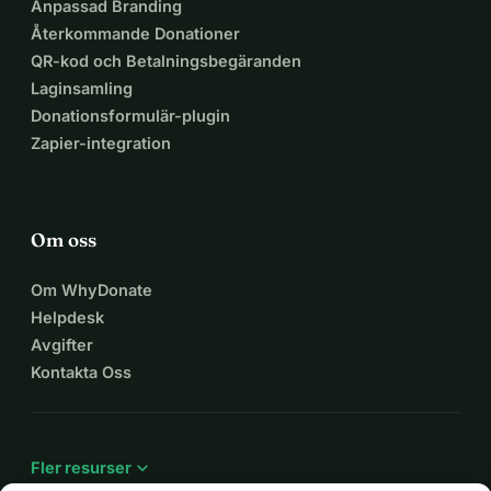
Anpassad Branding
Återkommande Donationer
QR-kod och Betalningsbegäranden
Laginsamling
Donationsformulär-plugin
Zapier-integration
Om oss
Om WhyDonate
Helpdesk
Avgifter
Kontakta Oss
expand_more
Fler resurser