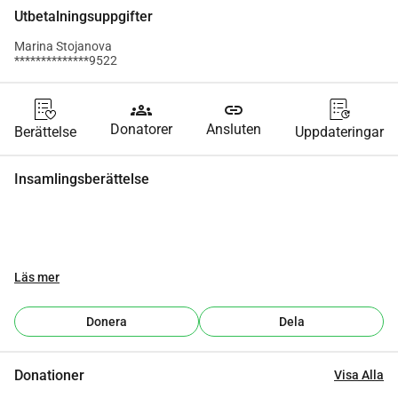
Utbetalningsuppgifter
Marina Stojanova
**************9522
groups
link
Donatorer
Ansluten
Berättelse
Uppdateringar
Insamlingsberättelse
Läs mer
Donera
Dela
Donationer
Visa Alla