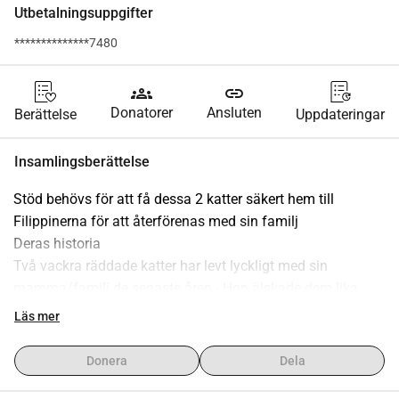
Utbetalningsuppgifter
**************7480
groups
link
Donatorer
Ansluten
Berättelse
Uppdateringar
Insamlingsberättelse
Stöd behövs för att få dessa 2 katter säkert hem till 
Filippinerna för att återförenas med sin familj
Deras historia
Två vackra räddade katter har levt lyckligt med sin 
mamma/familj de senaste åren - Hon älskade dem lika 
mycket som de älskade henne. De är hennes allt
Läs mer
I början av året fick deras mamma diagnosen cancer och 
var tvungen att lämna Förenade Arabemiraten omedelbart 
Donera
Dela
för att påbörja behandling.