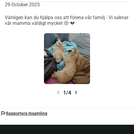
29 October 2025
Vänligen kan du hjälpa oss att förena vår familj - Vi saknar
vår mamma väldigt mycket 😢 💔
chevron_left
chevron_right
1/4
flag
Rapportera Insamling