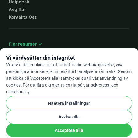
Helpdesk
Avgifter
Kontakta Oss
expand_more
Fler resurser
Vi värdesätter din integritet
Vi använder cookies för att förbättra din webbupplevelse, visa
personliga annonser eller innehåll och analysera vår trafik. Genom
arrow_drop_down
Sv
att klicka på "Acceptera alla" samtycker du till vår användning av
cookies. För att lära dig mer, ta en titt på vår
sekretess- och
★★★★★
4,9 / 5 baserat på 500+ omdömen
cookiepolicy
.
Hantera inställningar
© 2012–2026
WhyDonate
Integritet och cookies
Avvisa alla
cookie
Villkor och bestämmelser
Cookie-Inställningar
stripe
Skapad i Europa
★
Verifierad Partner
check
Acceptera alla