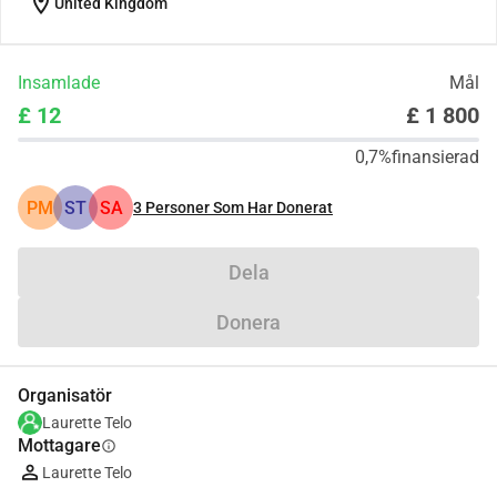
location_on
United Kingdom
Insamlade
Mål
£ 12
£ 1 800
0,7%
finansierad
PM
ST
SA
3
Personer Som Har Donerat
Dela
Donera
Organisatör
Laurette Telo
Mottagare
info
Laurette Telo