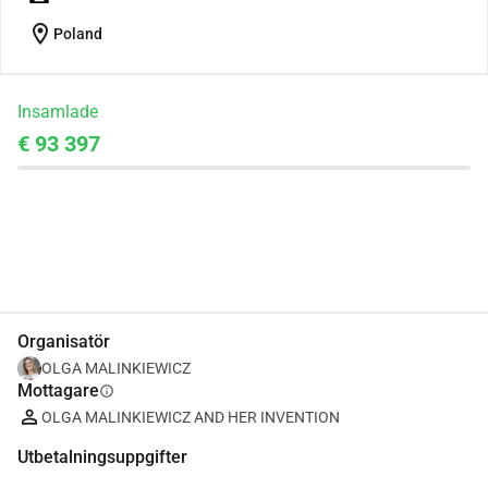
location_on
Poland
Insamlade
€ 93 397
Dela
Donera
Organisatör
OLGA MALINKIEWICZ
Mottagare
info
OLGA MALINKIEWICZ AND HER INVENTION
Utbetalningsuppgifter