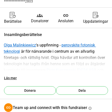
**************2803
groups
link
Donatorer
Ansluten
Berättelse
Uppdateringar
Insamlingsberättelse
Olga Malinkiewicz
's uppfinning - 
perovskite fotonisk 
teknologi
 är för närvarande i centrum av en allvarlig 
företags- och rättslig tvist. Olga hävdar att kontrollen över 
teknologin har tagits ifrån henne som en följd av åtgärder 
kopplade till investerare 
Piotr Kurczewski
 (
DC24 ASI
) och 
Dawid Zieliński
 (
Columbus Energy
). Hon har uttryckt oro 
Läs mer
över att strategiska beslut som fattats av dessa investerare 
i slutändan kan riskera att överföra hennes teknologi till 
Donera
Dela
utländska enheter, inklusive 
kinesiska partners
.
Sedan maj 2025 har Olga Malinkiewicz ägnat all sin tid 
och sina personliga besparingar åt att försvara sina 
Team up and connect with this fundraiser
info