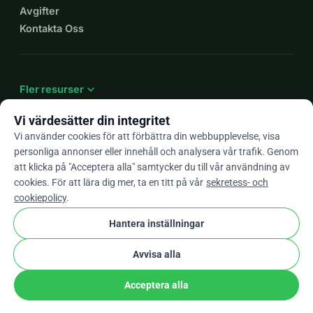
Avgifter
Kontakta Oss
expand_more
Fler resurser
Vi värdesätter din integritet
Vi använder cookies för att förbättra din webbupplevelse, visa
personliga annonser eller innehåll och analysera vår trafik. Genom
arrow_drop_down
Sv
att klicka på "Acceptera alla" samtycker du till vår användning av
cookies. För att lära dig mer, ta en titt på vår
sekretess- och
★★★★★
4,9 / 5 baserat på 500+ omdömen
cookiepolicy
.
Hantera inställningar
© 2012–2026
WhyDonate
Integritet och cookies
Avvisa alla
cookie
Villkor och bestämmelser
Cookie-Inställningar
stripe
Skapad i Europa
★
Verifierad Partner
check
Acceptera alla
Dela
Donera