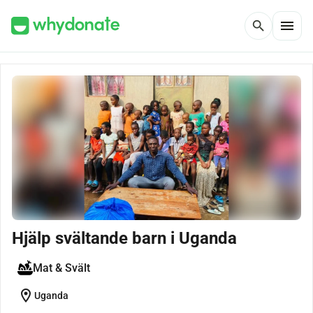
menu
search
Hjälp svältande barn i Uganda
Mat & Svält
location_on
Uganda