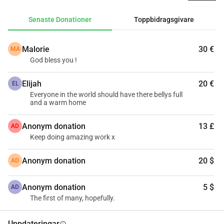
dem. Tillsammans kan vi ge Martin och hans familj en 
chans att leva. Med kärlek, Mária
Senaste Donationer
Toppbidragsgivare
Malorie
30 €
MA
God bless you !
Elijah
20 €
EL
Everyone in the world should have there bellys full
and a warm home
Anonym donation
13 £
AD
Keep doing amazing work x
Anonym donation
20 $
AD
Anonym donation
5 $
AD
The first of many, hopefully.
Uppdateringar
info