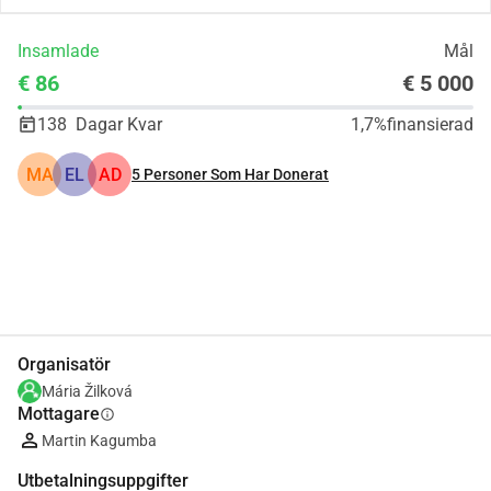
Insamlade
Mål
€ 86
€ 5 000
138
Dagar Kvar
1,7%
finansierad
MA
EL
AD
5
Personer Som Har Donerat
Dela
Donera
Organisatör
Mária Žilková
Mottagare
info
Martin Kagumba
Utbetalningsuppgifter