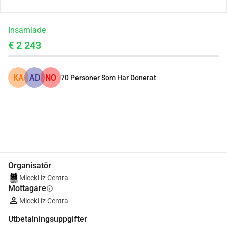
Insamlade
€ 2 243
KA
AD
NO
70
Personer Som Har Donerat
Dela
Donera
Organisatör
Miceki iz Centra
Mottagare
info
Miceki iz Centra
Utbetalningsuppgifter