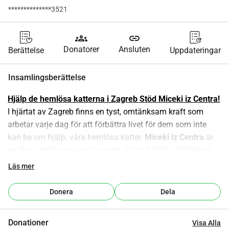
**************3521
groups
link
Donatorer
Ansluten
Berättelse
Uppdateringar
Insamlingsberättelse
Hjälp de hemlösa katterna i Zagreb Stöd Miceki iz Centra!
I hjärtat av Zagreb finns en tyst, omtänksam kraft som 
arbetar varje dag för att förbättra livet för dem som inte 
kan be om hjälp: våra hemlösa katter. 
Miceki iz Centra
 är 
en liten ideell organisation med ett stort hjärta, dedikerad 
till att rädda, mata, behandla och skydda hemlösa katter 
Läs mer
som lever i stadens centrum.
Vi tar hand om 
ungefär sextio hemlösa katter
 några av 
Donera
Dela
dem skadade, övergivna, hungriga eller sjuka. Från 
steriliseringsprogram och veterinärvård till matstationer 
Donationer
Visa Alla
och säkra skydd, går varje euro vi samlar in direkt till att ge 