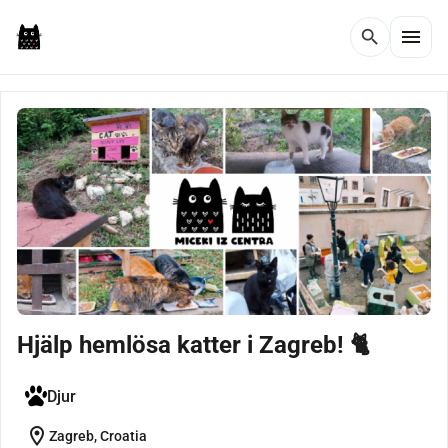
menu
search
Hjälp hemlösa katter i Zagreb! 🐈
Djur
location_on
Zagreb, Croatia