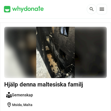
menu
search
Hjälp denna maltesiska familj
Gemenskap
location_on
Msida, Malta