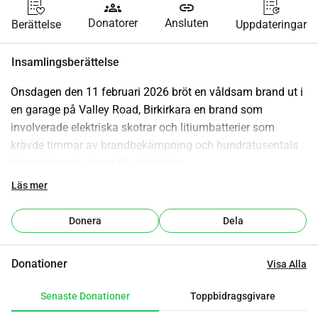
groups
link
Donatorer
Ansluten
Berättelse
Uppdateringar
Insamlingsberättelse
Onsdagen den 11 februari 2026 bröt en våldsam brand ut i 
en garage på Valley Road, Birkirkara en brand som 
involverade elektriska skotrar och litiumbatterier som 
krävde timmar av brandbekämpning och hundratusentals 
liter vatten och skum för att släcka.
Läs mer
Tyvärr har familjerna som bor direkt ovanför det garaget 
förlorat sitt hem. Även om de undkom skador, är skadorna 
Donera
Dela
på deras bostad allvarliga:
Donationer
Visa Alla
- Väggar och tak är svärtade av rök och sot,
- Fönster är trasiga eller saknas,
Senaste Donationer
Toppbidragsgivare
- Rum är täckta av skum och skräp som lämnats kvar från 