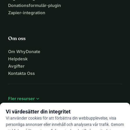
Donationsformulär-plugin
Zapier-integration
Om oss
Om WhyDonate
Helpdesk
Avgifter
Kontakta Oss
expand_more
Fler resurser
Vi värdesätter din integritet
Vi använder cookies för att förbättra din webbupplevelse, visa
personliga annonser eller innehåll och analysera vår trafik. Genom