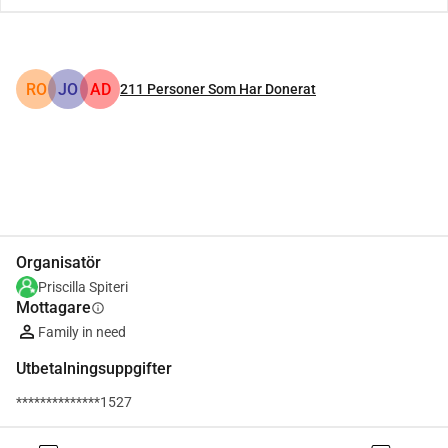
RO
JO
AD
211
Personer Som Har Donerat
Dela
Donera
Organisatör
Priscilla Spiteri
Mottagare
info
Family in need
Utbetalningsuppgifter
**************1527