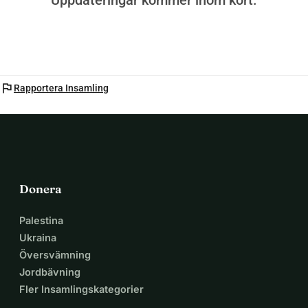
Uppdateringar kommer inom kort.
Vänligen donera om du kan, och dela denna kampanj. 
Varje bidrag räknas.
flag
Rapportera Insamling
Donera
Palestina
Ukraina
Översvämning
Jordbävning
Fler Insamlingskategorier