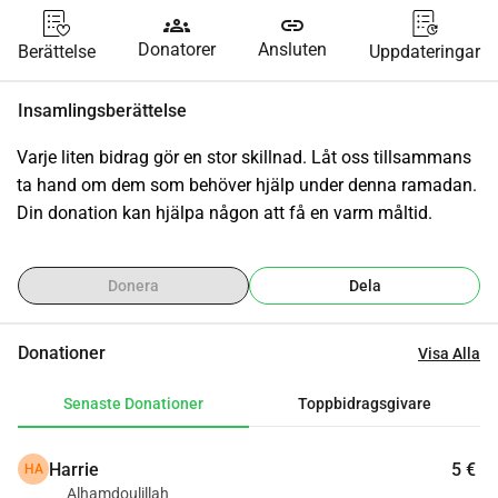
groups
link
Donatorer
Ansluten
Berättelse
Uppdateringar
Insamlingsberättelse
Varje liten bidrag gör en stor skillnad. Låt oss tillsammans 
ta hand om dem som behöver hjälp under denna ramadan. 
Din donation kan hjälpa någon att få en varm måltid.
Donera
Dela
Donationer
Visa Alla
Senaste Donationer
Toppbidragsgivare
Harrie
5 €
HA
Alhamdoulillah