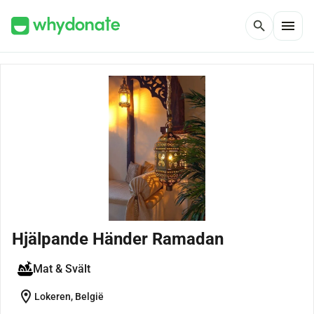
menu
search
Hjälpande Händer Ramadan
Mat & Svält
location_on
Lokeren, België