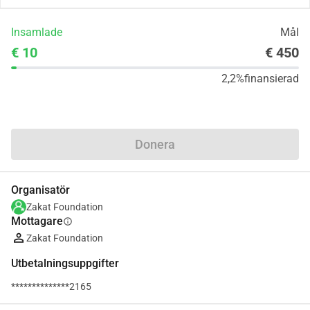
Insamlade
Mål
€ 10
€ 450
2,2%
finansierad
Dela
Donera
Organisatör
Zakat Foundation
Mottagare
info
Zakat Foundation
Utbetalningsuppgifter
**************2165