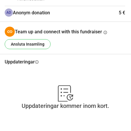
Anonym donation
5 €
AD
Team up and connect with this fundraiser
info
Ansluta Insamling
Uppdateringar
info
Uppdateringar kommer inom kort.