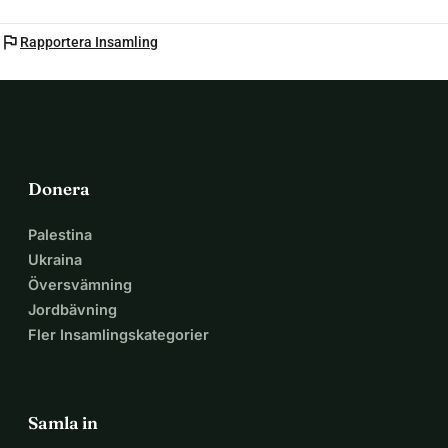
flag
Rapportera Insamling
Donera
Palestina
Ukraina
Översvämning
Jordbävning
Fler Insamlingskategorier
Samla in